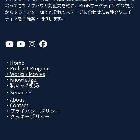
培ってきたノウハウと対話力を軸に、BtoBマーケティングの視点
からクライアント様それぞれのステージに合わせた各種クリエイ
ティブをご提案・制作します。
ア
ア
ア
ア
イ
イ
イ
イ
コ
コ
コ
コ
ン
ン
ン
ン
リ
リ
リ
リ
Home
ン
ン
ン
ン
Podcast Program
ク
ク
ク
ク
Works / Movies
Know­ledge
私たちの強み
Service
About
Contact
プライバシーポリシー
クッキーポリシー