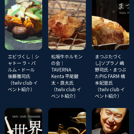
エビづくし｜シ
松坂牛ホルモン
まつぶたづく
ャトー ラ・パ
の会｜
し|ソプラノ 嶋
ルム・ドール
TAVERNA
野司氏・まつぶ
後藤雅司氏
Kenta 平尾健
たPIG FARM 橋
（twlv club イ
太・良太氏
本妃里氏
ベント紹介）
（twlv club イ
（twlv club イ
ベント紹介）
ベント紹介）