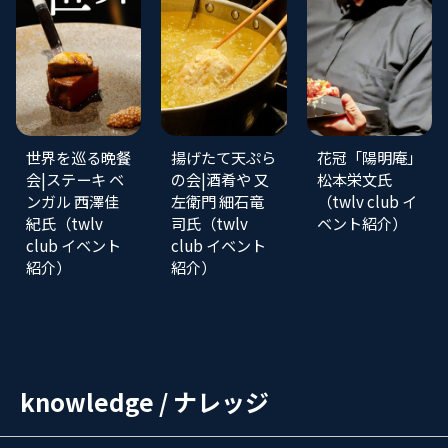
世界を巡る晩餐
揚げたて天ぷら
花冠「陽明庵」
会|ステーキ ベ
の会|酒肴や 又
松本栄文氏
ンガル 西澤佳
左衛門 細石竜
（twlv club イ
紀氏（twlv
司氏（twlv
ベント紹介）
club イベント
club イベント
紹介）
紹介）
knowledge / ナレッジ