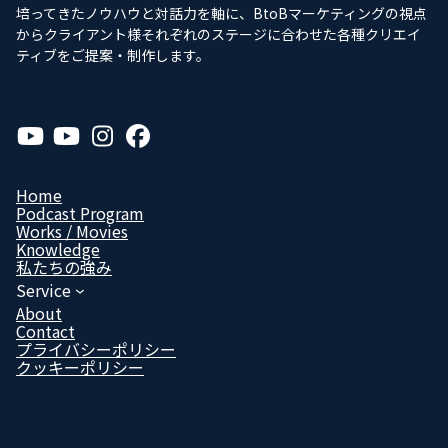
培ってきたノウハウと対話力を軸に、BtoBマーケティングの視点
からクライアント様それぞれのステージに合わせた各種クリエイ
ティブをご提案・制作します。
ア
ア
ア
ア
イ
イ
イ
イ
コ
コ
コ
コ
ン
ン
ン
ン
リ
リ
リ
リ
Home
ン
ン
ン
ン
Podcast Program
ク
ク
ク
ク
Works / Movies
Know­ledge
私たちの強み
Service
About
Contact
プライバシーポリシー
クッキーポリシー