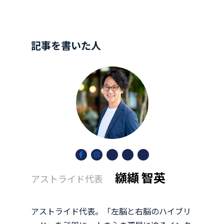
記事を書いた人
ア
ア
ア
ア
ア
イ
イ
イ
イ
イ
コ
コ
コ
コ
コ
纐纈 智英
ン
ン
ン
ン
ン
アストライド代表
リ
リ
リ
リ
リ
ン
ン
ン
ン
ン
ク
ク
ク
ク
ク
アストライド代表。「左脳と右脳のハイブリ