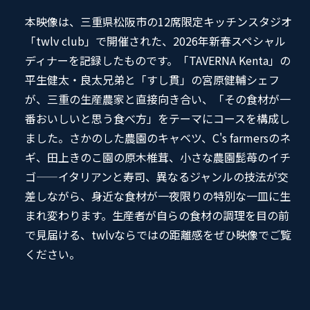
本映像は、三重県松阪市の12席限定キッチンスタジオ
「twlv club」で開催された、2026年新春スペシャル
ディナーを記録したものです。「TAVERNA Kenta」の
平生健太・良太兄弟と「すし貫」の宮原健輔シェフ
が、三重の生産農家と直接向き合い、「その食材が一
番おいしいと思う食べ方」をテーマにコースを構成し
ました。さかのした農園のキャベツ、C's farmersのネ
ギ、田上きのこ園の原木椎茸、小さな農園髭苺のイチ
ゴ——イタリアンと寿司、異なるジャンルの技法が交
差しながら、身近な食材が一夜限りの特別な一皿に生
まれ変わります。生産者が自らの食材の調理を目の前
で見届ける、twlvならではの距離感をぜひ映像でご覧
ください。