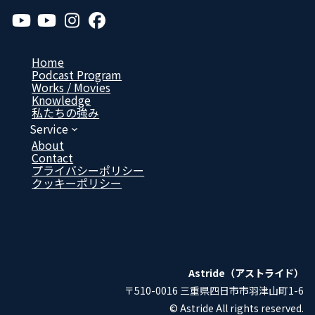
ア
ア
ア
ア
イ
イ
イ
イ
コ
コ
コ
コ
ン
ン
ン
ン
リ
リ
リ
リ
Home
ン
ン
ン
ン
Podcast Program
ク
ク
ク
ク
Works / Movies
Know­ledge
私たちの強み
Service
About
Contact
プライバシーポリシー
クッキーポリシー
Astride（アストライド）
〒510-0016 三重県四日市市羽津山町1-6
© Astride All rights reserved.