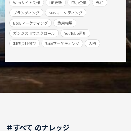
Webサイト制作
HP更新
中小企業
外注
ブランディング
SNSマーケティング
BtoBマーケティング
費用相場
ガンジス川でスクロール
YouTube運用
制作会社選び
動画マーケティング
入門
＃すべて のナレッジ