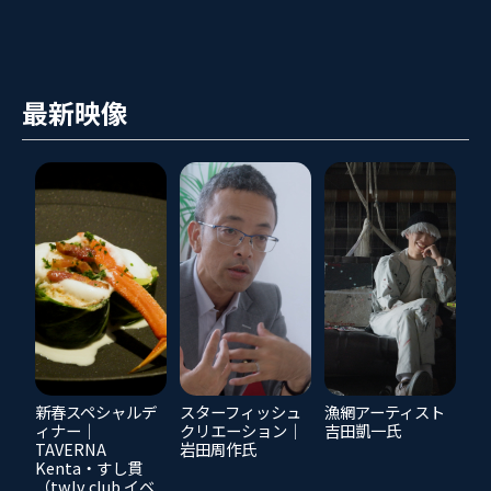
最新映像
新春スペシャルデ
スターフィッシュ
漁網アーティスト
ィナー｜
クリエーション｜
吉田凱一氏
TAVERNA
岩田周作氏
Kenta・すし貫
（twlv club イベ