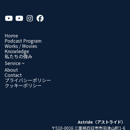
ア
ア
ア
ア
イ
イ
イ
イ
コ
コ
コ
コ
ン
ン
ン
ン
リ
リ
リ
リ
Home
ン
ン
ン
ン
Podcast Program
ク
ク
ク
ク
Works / Movies
Know­ledge
私たちの強み
Service
About
Contact
プライバシーポリシー
クッキーポリシー
Astride（アストライド）
〒510-0016 三重県四日市市羽津山町1-6