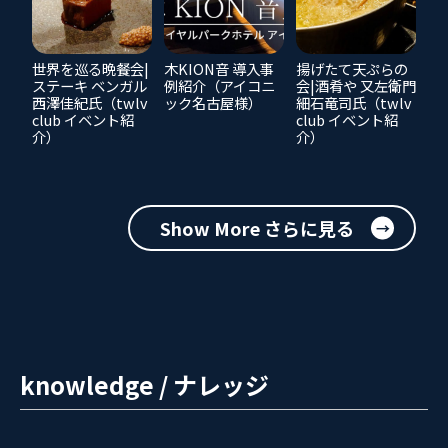
世界を巡る晩餐会|
木KION音 導入事
揚げたて天ぷらの
ステーキ ベンガル
例紹介（アイコニ
会|酒肴や 又左衛門
西澤佳紀氏（twlv
ック名古屋様）
細石竜司氏（twlv
club イベント紹
club イベント紹
介）
介）
Show More さらに見る
knowledge / ナレッジ