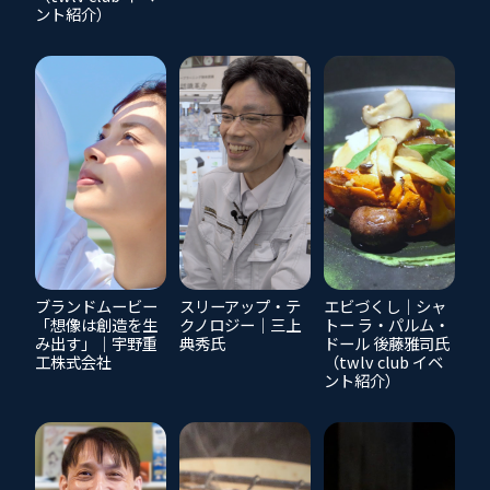
ント紹介）
ブランドムービー
スリーアップ・テ
エビづくし｜シャ
「想像は創造を生
クノロジー｜三上
トー ラ・パルム・
み出す」｜宇野重
典秀氏
ドール 後藤雅司氏
工株式会社
（twlv club イベ
ント紹介）