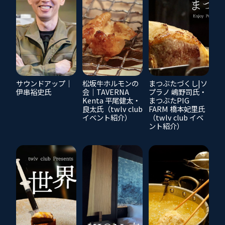
サウンドアップ｜
松坂牛ホルモンの
まつぶたづくし|ソ
伊串裕史氏
会｜TAVERNA
プラノ 嶋野司氏・
Kenta 平尾健太・
まつぶたPIG
良太氏（twlv club
FARM 橋本妃里氏
イベント紹介）
（twlv club イベ
ント紹介）