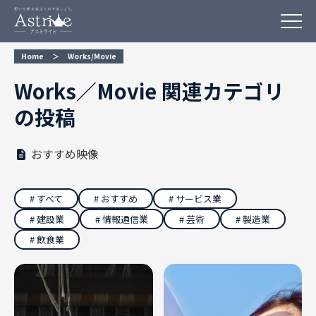
Home
＞
Works/Movie
Works／Movie 関連カテゴリ
の投稿
おすすめ映像
すべて
おすすめ
サービス業
建設業
情報通信業
芸術
製造業
飲食業