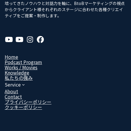
培ってきたノウハウと対話力を軸に、BtoBマーケティングの視点
からクライアント様それぞれのステージに合わせた各種クリエイ
ティブをご提案・制作します。
ア
ア
ア
ア
イ
イ
イ
イ
コ
コ
コ
コ
ン
ン
ン
ン
リ
リ
リ
リ
Home
ン
ン
ン
ン
Podcast Program
ク
ク
ク
ク
Works / Movies
Know­ledge
私たちの強み
Service
About
Contact
プライバシーポリシー
クッキーポリシー