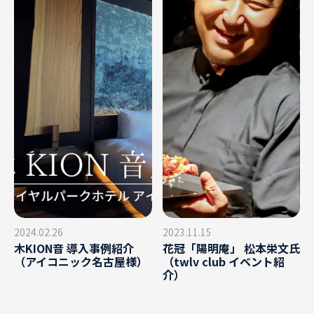
2024.02.26
2023.11.15
木KION音 導入事例紹介
花冠「陽明庵」 松本栄文氏
（アイコニック名古屋様）
（twlv club イベント紹
介）