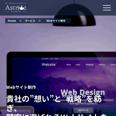
Home
＞
サービス
＞
Webサイト制作
Webサイト制作
貴社の”想い”と”戦略”を紡
ぎ、