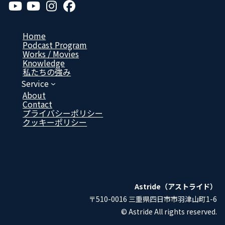
ア
ア
ア
ア
イ
イ
イ
イ
コ
コ
コ
コ
ン
ン
ン
ン
リ
リ
リ
リ
Home
ン
ン
ン
ン
Podcast Program
ク
ク
ク
ク
Works / Movies
Know­ledge
私たちの強み
Service
About
Contact
プライバシーポリシー
クッキーポリシー
Astride（アストライド）
〒510-0016 三重県四日市市羽津山町1-6
© Astride All rights reserved.