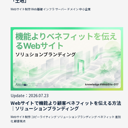
「土地」
Webサイト制作
Web基礎
インフラ
サーバー
ドメイン
中小企業
Update：2026.07.23
Webサイトで機能より顧客ベネフィットを伝える方法
｜ソリューションブランディング
Webサイト制作
コピーライティング
ソリューションブランディング
ベネフィット
差別
化
顧客視点