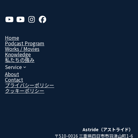
ア
ア
ア
ア
イ
イ
イ
イ
コ
コ
コ
コ
ン
ン
ン
ン
リ
リ
リ
リ
Home
ン
ン
ン
ン
Podcast Program
ク
ク
ク
ク
Works / Movies
Know­ledge
私たちの強み
Service
About
Contact
プライバシーポリシー
クッキーポリシー
Astride（アストライド）
〒510-0016 三重県四日市市羽津山町1-6