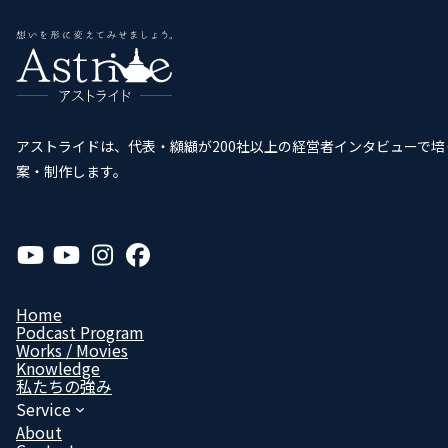
アストライドは、代表・纐纈が200社以上の経営者インタビューで
案・制作します。
ア
ア
ア
ア
イ
イ
イ
イ
コ
コ
コ
コ
ン
ン
ン
ン
リ
リ
リ
リ
Home
ン
ン
ン
ン
Podcast Program
ク
ク
ク
ク
Works / Movies
Know­ledge
私たちの強み
Service
About