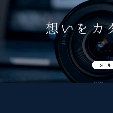
私たちア
課
メール