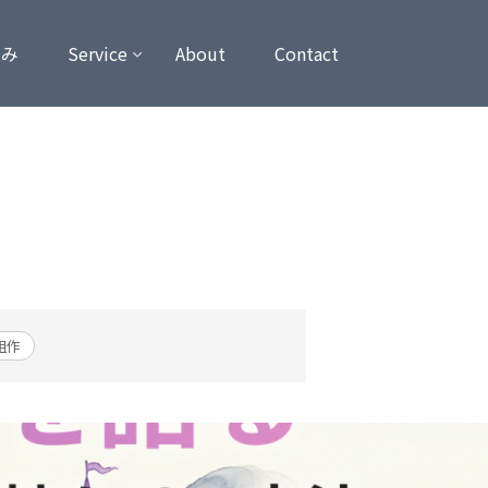
強み
Service
About
Contact
組作