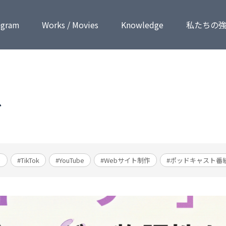
ogram
Works / Movies
Know­ledge
私たちの
ブ
ト
#TikTok
#YouTube
#Webサイト制作
#ポッドキャスト番