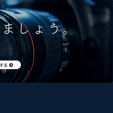
ています。
い。
する