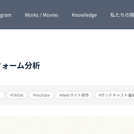
ogram
Works / Movies
Know­ledge
私たちの
フォーム分析
ト
#TikTok
#YouTube
#Webサイト制作
#ポッドキャスト番