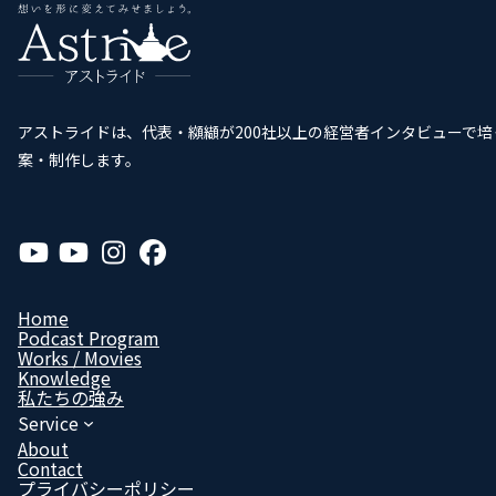
アストライドは、代表・纐纈が200社以上の経営者インタビューで
案・制作します。
ア
ア
ア
ア
イ
イ
イ
イ
コ
コ
コ
コ
ン
ン
ン
ン
リ
リ
リ
リ
Home
ン
ン
ン
ン
Podcast Program
ク
ク
ク
ク
Works / Movies
Know­ledge
私たちの強み
Service
About
Contact
プライバシーポリシー