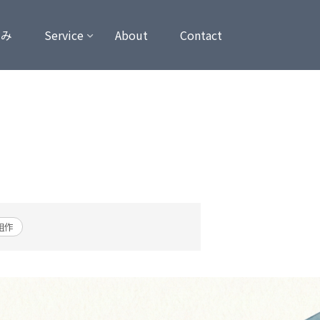
強み
Service
About
Contact
組作