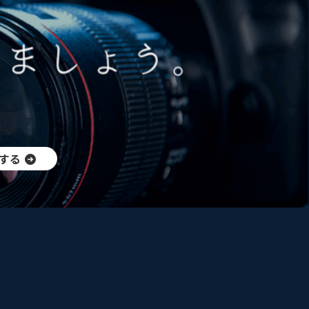
ています。
い。
する