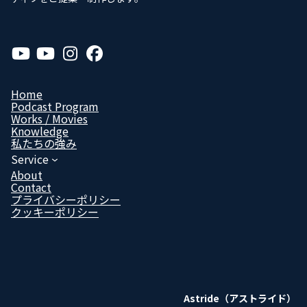
ア
ア
ア
ア
イ
イ
イ
イ
コ
コ
コ
コ
ン
ン
ン
ン
リ
リ
リ
リ
Home
ン
ン
ン
ン
Podcast Program
ク
ク
ク
ク
Works / Movies
Know­ledge
私たちの強み
Service
About
Contact
プライバシーポリシー
クッキーポリシー
Astride（アストライド）