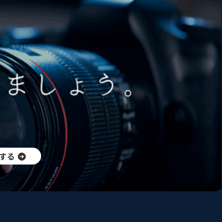
ています。
い。
する