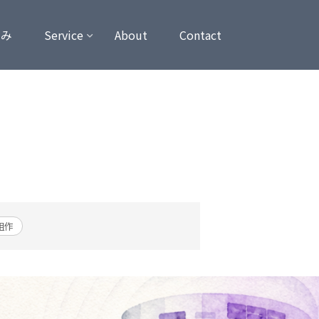
強み
Service
About
Contact
組作