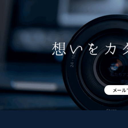
私たちア
課
メール