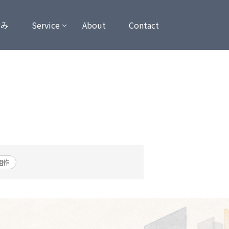
強み
Service
About
Contact
組作