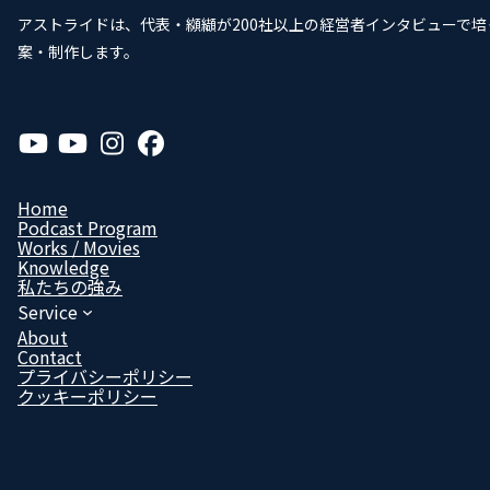
アストライドは、代表・纐纈が200社以上の経営者インタビューで
案・制作します。
ア
ア
ア
ア
イ
イ
イ
イ
コ
コ
コ
コ
ン
ン
ン
ン
リ
リ
リ
リ
Home
ン
ン
ン
ン
Podcast Program
ク
ク
ク
ク
Works / Movies
Know­ledge
私たちの強み
Service
About
Contact
プライバシーポリシー
クッキーポリシー