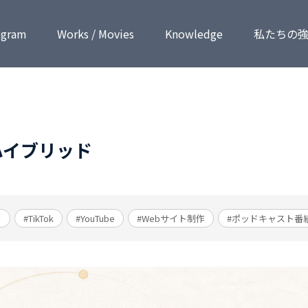
ogram
Works / Movies
Know­ledge
私たちの
ハイブリッド
ト
#TikTok
#YouTube
#Webサイト制作
#ポッドキャスト番