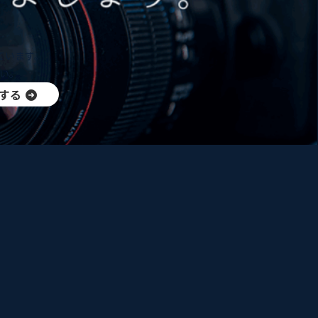
ています。
い。
する