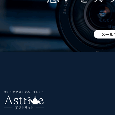
私たちア
課
メール