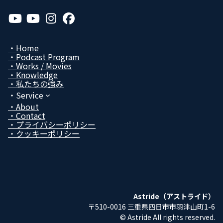
ア
ア
ア
ア
イ
イ
イ
イ
コ
コ
コ
コ
ン
ン
ン
ン
リ
リ
リ
リ
Home
ン
ン
ン
ン
Podcast Program
ク
ク
ク
ク
Works / Movies
Know­ledge
私たちの強み
Service
About
Contact
プライバシーポリシー
クッキーポリシー
Astride（アストライド）
〒510-0016 三重県四日市市羽津山町1-6
© Astride All rights reserved.