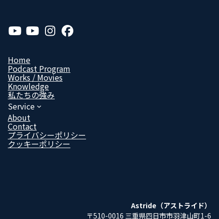
ア
ア
ア
ア
イ
イ
イ
イ
コ
コ
コ
コ
ン
ン
ン
ン
リ
リ
リ
リ
Home
ン
ン
ン
ン
Podcast Program
ク
ク
ク
ク
Works / Movies
Know­ledge
私たちの強み
Service
About
Contact
プライバシーポリシー
クッキーポリシー
Astride（アストライド）
〒510-0016 三重県四日市市羽津山町1-6