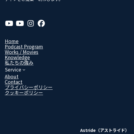
ア
ア
ア
ア
イ
イ
イ
イ
コ
コ
コ
コ
ン
ン
ン
ン
リ
リ
リ
リ
Home
ン
ン
ン
ン
Podcast Program
ク
ク
ク
ク
Works / Movies
Know­ledge
私たちの強み
Service
About
Contact
プライバシーポリシー
クッキーポリシー
Astride（アストライド）