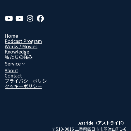
ア
ア
ア
ア
イ
イ
イ
イ
コ
コ
コ
コ
ン
ン
ン
ン
リ
リ
リ
リ
Home
ン
ン
ン
ン
Podcast Program
ク
ク
ク
ク
Works / Movies
Know­ledge
私たちの強み
Service
About
Contact
プライバシーポリシー
クッキーポリシー
Astride（アストライド）
〒510-0016 三重県四日市市羽津山町1-6