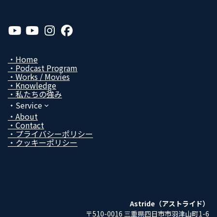
ア
ア
ア
ア
イ
イ
イ
イ
コ
コ
コ
コ
ン
ン
ン
ン
リ
リ
リ
リ
Home
ン
ン
ン
ン
Podcast Program
ク
ク
ク
ク
Works / Movies
Know­ledge
私たちの強み
Service
About
Contact
プライバシーポリシー
クッキーポリシー
Astride（アストライド）
〒510-0016 三重県四日市市羽津山町1-6