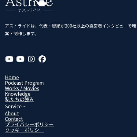
アストライドは、代表・纐纈が200社以上の経営者インタビューで
案・制作します。
ア
ア
ア
ア
イ
イ
イ
イ
コ
コ
コ
コ
ン
ン
ン
ン
リ
リ
リ
リ
Home
ン
ン
ン
ン
Podcast Program
ク
ク
ク
ク
Works / Movies
Know­ledge
私たちの強み
Service
About
Contact
プライバシーポリシー
クッキーポリシー