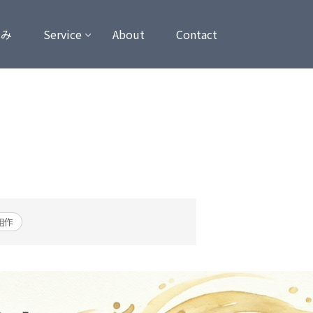
強み
Service
About
Contact
組作