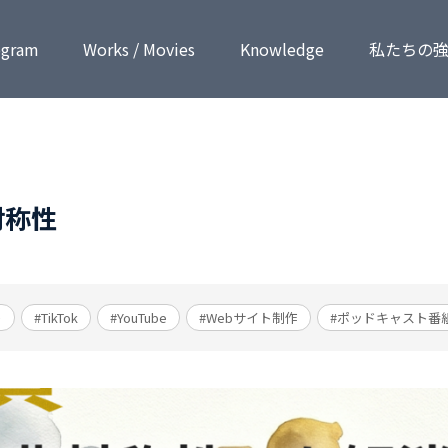
ogram
Works / Movies
Know­ledge
私たちの
対称性
ト
#TikTok
#YouTube
#Webサイト制作
#ポッドキャスト番