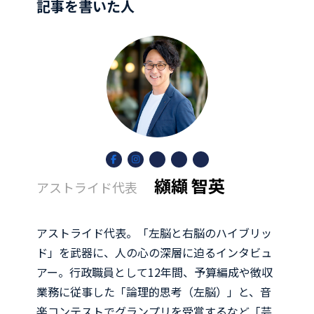
記事を書いた人
ア
ア
ア
ア
ア
イ
イ
イ
イ
イ
コ
コ
コ
コ
コ
纐纈 智英
アストライド代表
ン
ン
ン
ン
ン
リ
リ
リ
リ
リ
ン
ン
ン
ン
ン
ク
ク
ク
ク
ク
アストライド代表。「左脳と右脳のハイブリッ
ド」を武器に、人の心の深層に迫るインタビュ
アー。行政職員として12年間、予算編成や徴収
業務に従事した「論理的思考（左脳）」と、音
楽コンテストでグランプリを受賞するなど「芸