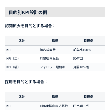
目的別KPI設計の例
認知拡大を目的とする場合：
区分
指標
目標例
KGI
指名検索数
前年比150%
KPI（主）
月間総再生数
50万回
KPI（補）
フォロワー増加率
月間10%増
採用を目的とする場合：
区分
指標
目標例
KGI
TikTok経由の応募数
四半期30件