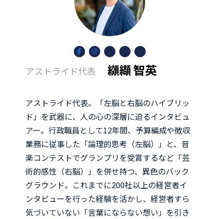
ア
ア
ア
ア
ア
イ
イ
イ
イ
イ
コ
コ
コ
コ
コ
纐纈 智英
アストライド代表
ン
ン
ン
ン
ン
リ
リ
リ
リ
リ
ン
ン
ン
ン
ン
ク
ク
ク
ク
ク
アストライド代表。「左脳と右脳のハイブリッ
ド」を武器に、人の心の深層に迫るインタビュ
アー。行政職員として12年間、予算編成や徴収
業務に従事した「論理的思考（左脳）」と、音
楽コンテストでグランプリを受賞するなど「芸
術的感性（右脳）」を併せ持つ、異色のバック
グラウンド。これまでに200社以上の経営者イ
ンタビューを行った経験を活かし、経営者すら
気づいていない「言葉にならない想い」を引き