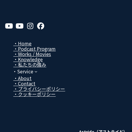
ア
ア
ア
ア
イ
イ
イ
イ
コ
コ
コ
コ
ン
ン
ン
ン
リ
リ
リ
リ
Home
ン
ン
ン
ン
Podcast Program
ク
ク
ク
ク
Works / Movies
Know­ledge
私たちの強み
Service
About
Contact
プライバシーポリシー
クッキーポリシー
Astride（アストライド）