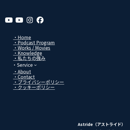
ア
ア
ア
ア
イ
イ
イ
イ
コ
コ
コ
コ
ン
ン
ン
ン
リ
リ
リ
リ
Home
ン
ン
ン
ン
Podcast Program
ク
ク
ク
ク
Works / Movies
Know­ledge
私たちの強み
Service
About
Contact
プライバシーポリシー
クッキーポリシー
Astride（アストライド）