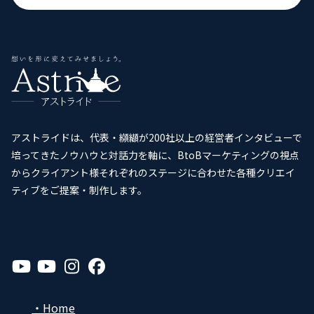
アストライドは、代表・纐纈が200社以上の経営者インタビューで
培ってきたノウハウと対話力を軸に、BtoBマーケティングの視点
からクライアント様それぞれのステージに合わせた各種クリエイ
ティブをご提案・制作します。
ア
ア
ア
ア
イ
イ
イ
イ
コ
コ
コ
コ
ン
ン
ン
ン
リ
リ
リ
リ
Home