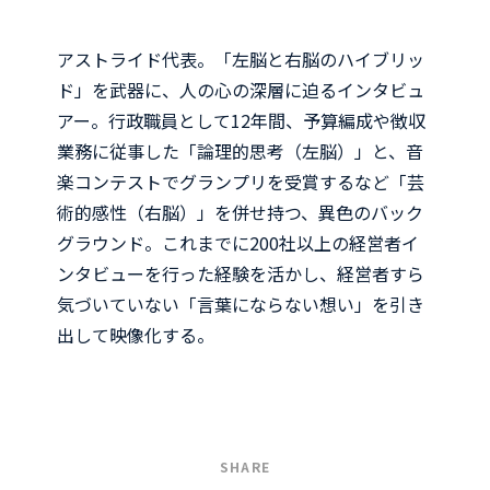
リ
リ
リ
リ
リ
ン
ン
ン
ン
ン
ク
ク
ク
ク
ク
アストライド代表。「左脳と右脳のハイブリッ
ド」を武器に、人の心の深層に迫るインタビュ
アー。行政職員として12年間、予算編成や徴収
業務に従事した「論理的思考（左脳）」と、音
楽コンテストでグランプリを受賞するなど「芸
術的感性（右脳）」を併せ持つ、異色のバック
グラウンド。これまでに200社以上の経営者イ
ンタビューを行った経験を活かし、経営者すら
気づいていない「言葉にならない想い」を引き
出して映像化する。
SHARE