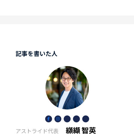
記事を書いた人
ア
ア
ア
ア
ア
イ
イ
イ
イ
イ
コ
コ
コ
コ
コ
纐纈 智英
アストライド代表
ン
ン
ン
ン
ン