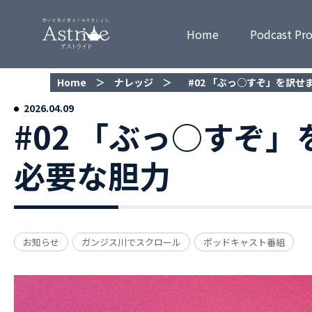
Home
Podcast Pr
Home
＞
ナレッジ
＞
#02 「ぶっ○すぞ」を訳せ
#02 「ぶっ○すぞ
必要な胆力
お知らせ
ガンジス川でスクロール
ポッドキャスト番組