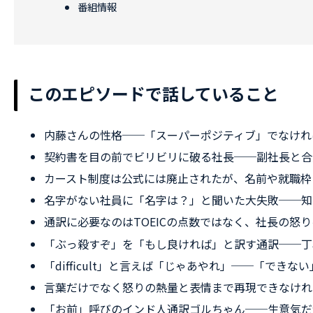
番組情報
このエピソードで話していること
内藤さんの性格──「スーパーポジティブ」でなけれ
契約書を目の前でビリビリに破る社長──副社長と合
カースト制度は公式には廃止されたが、名前や就職枠
名字がない社員に「名字は？」と聞いた大失敗──知
通訳に必要なのはTOEICの点数ではなく、社長の怒
「ぶっ殺すぞ」を「もし良ければ」と訳す通訳──丁
「difficult」と言えば「じゃあやれ」──「でき
言葉だけでなく怒りの熱量と表情まで再現できなけれ
「お前」呼びのインド人通訳ゴルちゃん──生意気だ