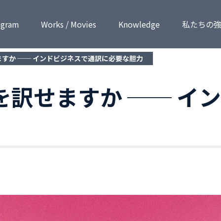
ogram
Works / Movies
Know­ledge
私たちの
ますか ── インドビジネスで通訳に必要な胆力
」を訳せますか ── 