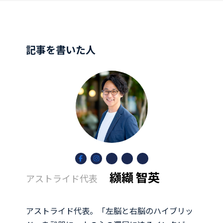
記事を書いた人
ア
ア
ア
ア
ア
イ
イ
イ
イ
イ
コ
コ
コ
コ
コ
纐纈 智英
アストライド代表
ン
ン
ン
ン
ン
リ
リ
リ
リ
リ
ン
ン
ン
ン
ン
ク
ク
ク
ク
ク
アストライド代表。「左脳と右脳のハイブリッ