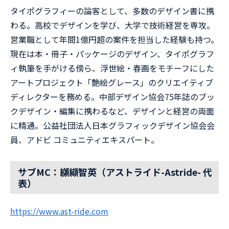
タイポグラフィーの論客として、多数のデザイン書に携
わる。高校でデザインを学び、大学で技術経営を専攻。
営業職として年間1億円超の案件を担当した経験も持つ。
現在は本・冊子・パッケージのデザイン、タイポグラフ
ィ執筆を手がける傍ら、浮世絵・春画をモチーフにした
アートプロジェクト「艶絵グレース」のクリエイティブ
ディレクターを務める。中部デザイン協会75年誌のブッ
クデザイン・編集に携わるなど、デザインと経営の両面
に精通。公益社団法人日本グラフィックデザイン協会会
員、アドビ コミュニティエキスパート。
サブMC：
纐纈智英（アストライド-Astride- 代
表）
⁠https://www.ast-ride.com⁠