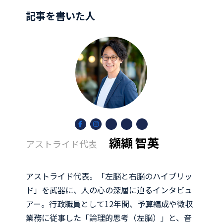
記事を書いた人
ア
ア
ア
ア
ア
イ
イ
イ
イ
イ
コ
コ
コ
コ
コ
纐纈 智英
アストライド代表
ン
ン
ン
ン
ン
リ
リ
リ
リ
リ
ン
ン
ン
ン
ン
ク
ク
ク
ク
ク
アストライド代表。「左脳と右脳のハイブリッ
ド」を武器に、人の心の深層に迫るインタビュ
アー。行政職員として12年間、予算編成や徴収
業務に従事した「論理的思考（左脳）」と、音