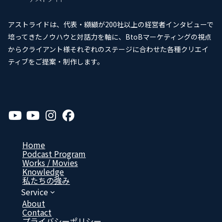
アストライドは、代表・纐纈が200社以上の経営者インタビューで
培ってきたノウハウと対話力を軸に、BtoBマーケティングの視点
からクライアント様それぞれのステージに合わせた各種クリエイ
ティブをご提案・制作します。
ア
ア
ア
ア
イ
イ
イ
イ
コ
コ
コ
コ
ン
ン
ン
ン
リ
リ
リ
リ
Home
ン
ン
ン
ン
Podcast Program
ク
ク
ク
ク
Works / Movies
Know­ledge
私たちの強み
Service
About
Contact
プライバシーポリシー