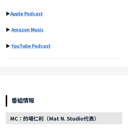
▶︎
Apple Podcast
▶︎
Amazon Music
▶︎
YouTube Podcast
番組情報
MC：的場仁利（Mat N. Studio代表）