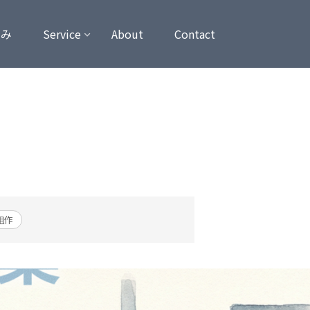
強み
Service
About
Contact
組作