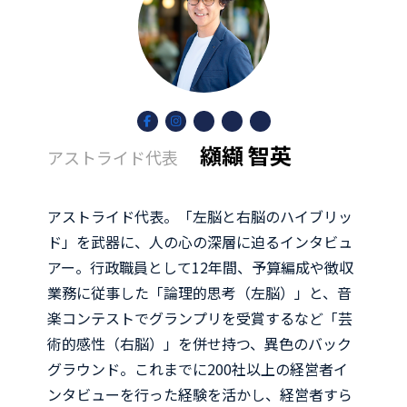
ア
ア
ア
ア
ア
イ
イ
イ
イ
イ
コ
コ
コ
コ
コ
纐纈 智英
アストライド代表
ン
ン
ン
ン
ン
リ
リ
リ
リ
リ
ン
ン
ン
ン
ン
ク
ク
ク
ク
ク
アストライド代表。「左脳と右脳のハイブリッ
ド」を武器に、人の心の深層に迫るインタビュ
アー。行政職員として12年間、予算編成や徴収
業務に従事した「論理的思考（左脳）」と、音
楽コンテストでグランプリを受賞するなど「芸
術的感性（右脳）」を併せ持つ、異色のバック
グラウンド。これまでに200社以上の経営者イ
ンタビューを行った経験を活かし、経営者すら