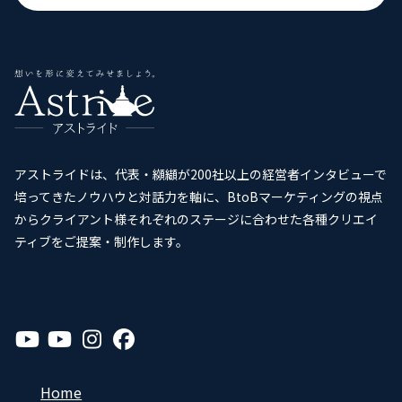
アストライドは、代表・纐纈が200社以上の経営者インタビューで
培ってきたノウハウと対話力を軸に、BtoBマーケティングの視点
からクライアント様それぞれのステージに合わせた各種クリエイ
ティブをご提案・制作します。
ア
ア
ア
ア
イ
イ
イ
イ
コ
コ
コ
コ
ン
ン
ン
ン
リ
リ
リ
リ
Home