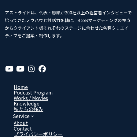
アストライドは、代表・纐纈が200社以上の経営者インタビューで
培ってきたノウハウと対話力を軸に、BtoBマーケティングの視点
からクライアント様それぞれのステージに合わせた各種クリエイ
ティブをご提案・制作します。
ア
ア
ア
ア
イ
イ
イ
イ
コ
コ
コ
コ
ン
ン
ン
ン
リ
リ
リ
リ
Home
ン
ン
ン
ン
Podcast Program
ク
ク
ク
ク
Works / Movies
Know­ledge
私たちの強み
Service
About
Contact
プライバシーポリシー