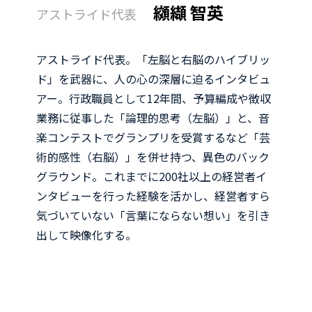
コ
コ
コ
コ
コ
纐纈 智英
アストライド代表
ン
ン
ン
ン
ン
リ
リ
リ
リ
リ
ン
ン
ン
ン
ン
ク
ク
ク
ク
ク
アストライド代表。「左脳と右脳のハイブリッ
ド」を武器に、人の心の深層に迫るインタビュ
アー。行政職員として12年間、予算編成や徴収
業務に従事した「論理的思考（左脳）」と、音
楽コンテストでグランプリを受賞するなど「芸
術的感性（右脳）」を併せ持つ、異色のバック
グラウンド。これまでに200社以上の経営者イ
ンタビューを行った経験を活かし、経営者すら
気づいていない「言葉にならない想い」を引き
出して映像化する。