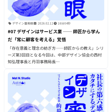
デザイン審美眼
2026.02.12
16分04秒
#07 デザインはサービス業 ── 師匠から学ん
だ「常に顧客を考える」覚悟
「存在意義と理念の紡ぎ方——師匠からの教え」シリ
ーズ第3回目となる今回は、中部デザイン協会の西村
知弘理事長と丹羽事務局長…