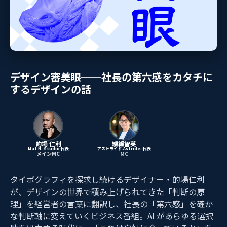
デザイン審美眼──社長の第六感をカタチに
するデザインの話
的場 仁利
纐纈智英
Mat N. Studio 代表
アストライド-Astride- 代表
メインMC
MC
タイポグラフィを探求し続けるデザイナー・的場仁利
が、デザインの世界で積み上げられてきた「判断の原
理」を経営者の言葉に翻訳し、社長の「第六感」を確か
な判断軸に変えていくビジネス番組。AI があらゆる選択