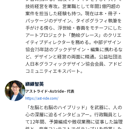
技術経営を専攻。営業職として年間1億円超の
案件を担当した経験も持つ。現在は本・冊子・
パッケージのデザイン、タイポグラフィ執筆を
手がける傍ら、浮世絵・春画をモチーフにした
アートプロジェクト「艶絵グレース」のクリエ
イティブディレクターを務める。中部デザイン
協会75年誌のブックデザイン・編集に携わるな
ど、デザインと経営の両面に精通。公益社団法
人日本グラフィックデザイン協会会員、アドビ
コミュニティエキスパート。
纐纈智英
アストライド-Astride- 代表
https://ast-ride.com/
「左脳と右脳のハイブリッド」を武器に、人の
心の深層に迫るインタビュアー。行政職員とし
て12年間、予算編成や徴収業務に従事した論理
性と、音楽コンテストでグランプリを受賞した