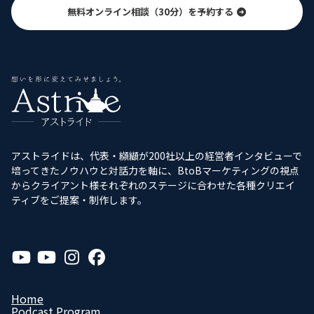
無料オンライン相談（30分）を予約する
アストライドは、代表・纐纈が200社以上の経営者インタビューで
培ってきたノウハウと対話力を軸に、BtoBマーケティングの視点
からクライアント様それぞれのステージに合わせた各種クリエイ
ティブをご提案・制作します。
ア
ア
ア
ア
イ
イ
イ
イ
コ
コ
コ
コ
ン
ン
ン
ン
リ
リ
リ
リ
Home
ン
ン
ン
ン
Podcast Program