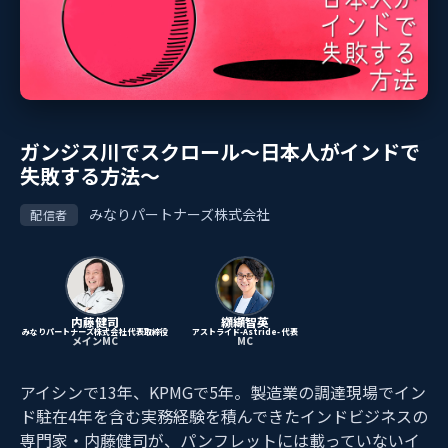
ガンジス川でスクロール〜日本人がインドで
失敗する方法〜
みなりパートナーズ株式会社
配信者
内藤健司
纐纈智英
みなりパートナーズ株式会社 代表取締役
アストライド-Astride- 代表
メインMC
MC
アイシンで13年、KPMGで5年。製造業の調達現場でイン
ド駐在4年を含む実務経験を積んできたインドビジネスの
専門家・内藤健司が、パンフレットには載っていないイ