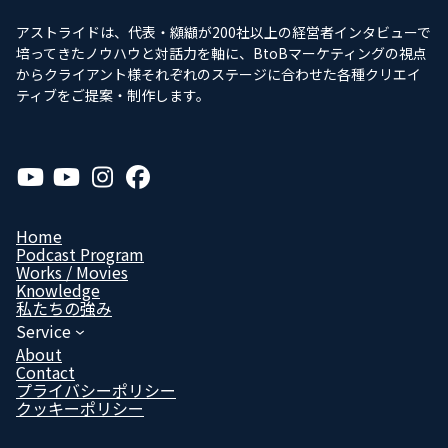
アストライドは、代表・纐纈が200社以上の経営者インタビューで
培ってきたノウハウと対話力を軸に、BtoBマーケティングの視点
からクライアント様それぞれのステージに合わせた各種クリエイ
ティブをご提案・制作します。
ア
ア
ア
ア
イ
イ
イ
イ
コ
コ
コ
コ
ン
ン
ン
ン
リ
リ
リ
リ
Home
ン
ン
ン
ン
Podcast Program
ク
ク
ク
ク
Works / Movies
Know­ledge
私たちの強み
Service
About
Contact
プライバシーポリシー
クッキーポリシー