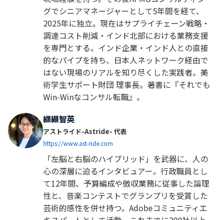
グでシニアマネージャーとして5年間を経て、
2025年に独立。現在はサプライチェーン戦略・
調達コスト削減・インド北部における業務支援
を専門とする。インド企業・インド人との直接
的なパイプを持ち、日本人ネットワーク経由で
はない現場のリアルを知り尽くした実践者。美
術学生サポート財団 理事長。著書に『それでも
Win-Winなコンサル転職』。
纐纈智英
アストライド-Astride- 代表
https://www.ast-ride.com⁠
「左脳と右脳のハイブリッド」を武器に、人の
心の深層に迫るインタビュアー。行政職員とし
て12年間、予算編成や徴収業務に従事した論理
性と、音楽コンテストでグランプリを受賞した
芸術的感性を併せ持つ。Adobeコミュニティエ