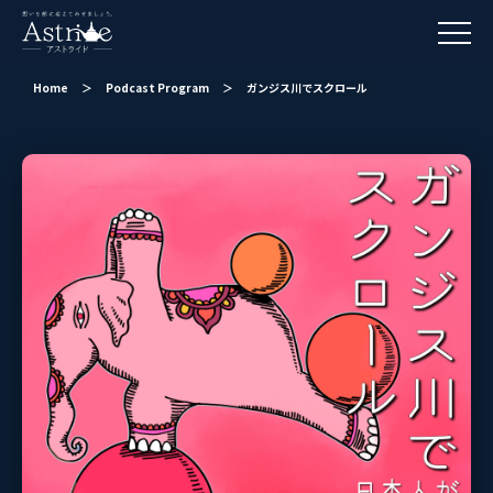
Home
＞
Podcast Program
＞
ガンジス川でスクロール