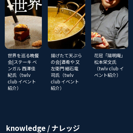
世界を巡る晩餐
揚げたて天ぷら
花冠「陽明庵」
会|ステーキ ベ
の会|酒肴や 又
松本栄文氏
ンガル 西澤佳
左衛門 細石竜
（twlv club イ
紀氏（twlv
司氏（twlv
ベント紹介）
club イベント
club イベント
紹介）
紹介）
knowledge / ナレッジ