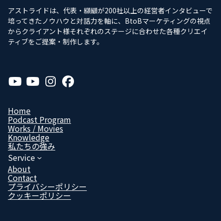
アストライドは、代表・纐纈が200社以上の経営者インタビューで
培ってきたノウハウと対話力を軸に、BtoBマーケティングの視点
からクライアント様それぞれのステージに合わせた各種クリエイ
ティブをご提案・制作します。
ア
ア
ア
ア
イ
イ
イ
イ
コ
コ
コ
コ
ン
ン
ン
ン
リ
リ
リ
リ
Home
ン
ン
ン
ン
Podcast Program
ク
ク
ク
ク
Works / Movies
Know­ledge
私たちの強み
Service
About
Contact
プライバシーポリシー
クッキーポリシー