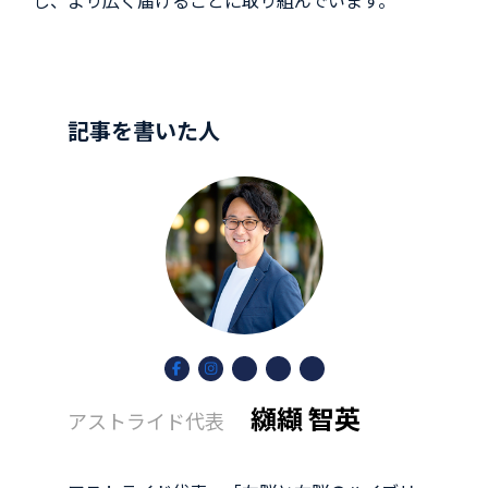
し、より広く届けることに取り組んでいます。
記事を書いた人
ア
ア
ア
ア
ア
イ
イ
イ
イ
イ
コ
コ
コ
コ
コ
纐纈 智英
ン
ン
ン
ン
ン
アストライド代表
リ
リ
リ
リ
リ
ン
ン
ン
ン
ン
ク
ク
ク
ク
ク