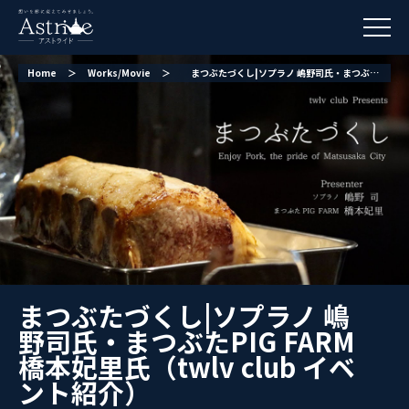
Home
＞
Works/Movie
＞
まつぶたづくし|ソプラノ 嶋野司氏・まつぶたPIG FARM 橋本妃里氏（twlv club イベント紹介）
まつぶたづくし|ソプラノ 嶋
野司氏・まつぶたPIG FARM
橋本妃里氏（twlv club イベ
ント紹介）