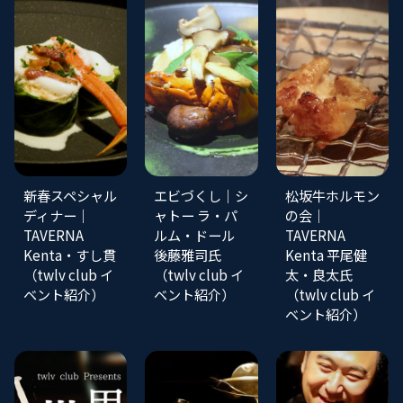
新春スペシャル
エビづくし｜シ
松坂牛ホルモン
ディナー｜
ャトー ラ・パ
の会｜
TAVERNA
ルム・ドール
TAVERNA
Kenta・すし貫
後藤雅司氏
Kenta 平尾健
（twlv club イ
（twlv club イ
太・良太氏
ベント紹介）
ベント紹介）
（twlv club イ
ベント紹介）