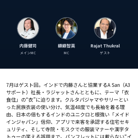
内藤健司
纐纈智英
Rajat Thukral
メインMC
MC
ゲスト
7月はゲスト回。インドで内藤さんと協業するA San（A3
サポート）社長・ラジャットさんとともに、テーマ「衣
食住」の“衣”に迫ります。クルタパジャマやサリーとい
った民族衣装の使い分け、気温48度でも長袖を着る理
由、日本の倍もするインドのユニクロと根強い「メイド
インジャパン」信仰、アプリで来客を承認する住宅セキ
ュリティ、そして寺院・モスクでの服装マナーや漢字タ
トゥーの笑える誤用まで。パンフレットには載らない“イ