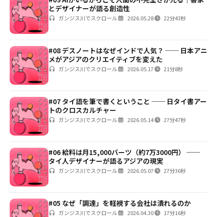
とデザイナーが語る創造性
ガンジス川でスクロール
2026.05.28
22分43秒
#08 デスノートはなぜインドで人気？ ── 日本アニ
メがアジアのクリエイティブを変えた
ガンジス川でスクロール
2026.05.17
21分8秒
#07 タイ語を筆で書くということ ── 日タイ書アー
トのクロスカルチャー
ガンジス川でスクロール
2026.05.14
27分47秒
#06 給料は月15,000バーツ（約7万3000円） ──
タイ人デザイナーが語るアジアの現実
ガンジス川でスクロール
2026.05.07
27分36秒
#05 なぜ「調達」を軽視する会社は潰れるのか
ガンジス川でスクロール
2026.04.30
17分16秒