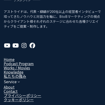
アストライドは、代表・纐纈が200社以上の経営者インタビューで
培ってきたノウハウと対話力を軸に、BtoBマーケティングの視点
からクライアント様それぞれのステージに合わせた各種クリエイ
ティブをご提案・制作します。
ア
ア
ア
ア
イ
イ
イ
イ
コ
コ
コ
コ
ン
ン
ン
ン
リ
リ
リ
リ
Home
ン
ン
ン
ン
Podcast Program
ク
ク
ク
ク
Works / Movies
Know­ledge
私たちの強み
Service
About
Contact
プライバシーポリシー
クッキーポリシー