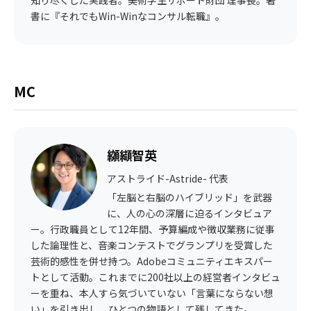
知り尽くした実践者。美術学生サポート財団 理事長。著
書に『それでもWin-Winなコンサル転職』。
MC
纐纈智英
アストライド-Astride- 代表
「左脳と右脳のハイブリッド」を武器
に、人の心の深層に迫るインタビュア
ー。行政職員として12年間、予算編成や徴収業務に従事
した論理性と、音楽コンテストでグランプリを受賞した
芸術的感性を併せ持つ。Adobeコミュニティエキスパー
トとして活動。これまでに200社以上の経営者インタビュ
ーを重ね、本人すら気づいていない「言葉にならない想
い」を引き出し、ひとつの物語として残してきた。