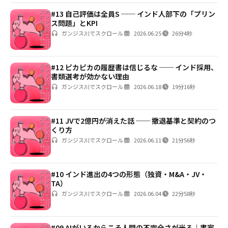
#13 自己評価は全員S ── インド人部下の「プリン
ス問題」とKPI
ガンジス川でスクロール
2026.06.25
26分4秒
#12 ピカピカの履歴書は信じるな ── インド採用、
書類選考が効かない理由
ガンジス川でスクロール
2026.06.18
19分16秒
#11 JVで2億円が消えた話 ── 撤退基準と契約のつ
くり方
ガンジス川でスクロール
2026.06.11
21分56秒
#10 インド進出の4つの形態（独資・M&A・JV・
TA）
ガンジス川でスクロール
2026.06.04
22分58秒
#09 AIがいるからこそ人間の不完全さが光る｜書家