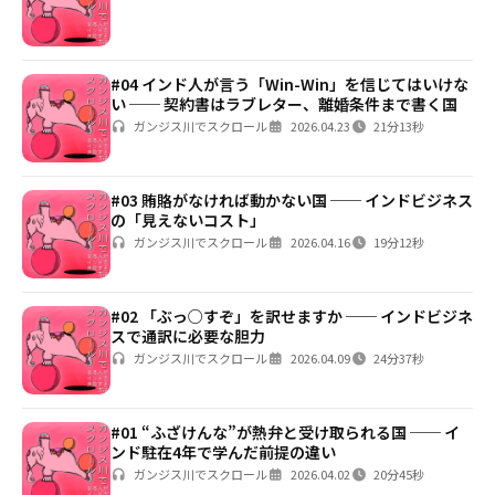
#04 インド人が言う「Win-Win」を信じてはいけな
い ── 契約書はラブレター、離婚条件まで書く国
ガンジス川でスクロール
2026.04.23
21分13秒
#03 賄賂がなければ動かない国 ── インドビジネス
の「見えないコスト」
ガンジス川でスクロール
2026.04.16
19分12秒
#02 「ぶっ○すぞ」を訳せますか ── インドビジネ
スで通訳に必要な胆力
ガンジス川でスクロール
2026.04.09
24分37秒
#01 “ふざけんな”が熱弁と受け取られる国 ── イ
ンド駐在4年で学んだ前提の違い
ガンジス川でスクロール
2026.04.02
20分45秒