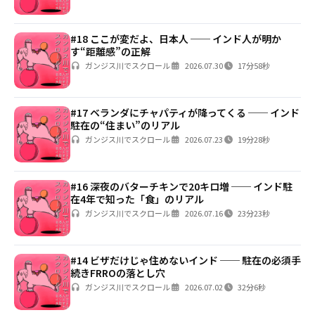
#18 ここが変だよ、日本人 ── インド人が明か
す“距離感”の正解
ガンジス川でスクロール
2026.07.30
17分58秒
#17 ベランダにチャパティが降ってくる ── インド
駐在の“住まい”のリアル
ガンジス川でスクロール
2026.07.23
19分28秒
#16 深夜のバターチキンで20キロ増 ── インド駐
在4年で知った「食」のリアル
ガンジス川でスクロール
2026.07.16
23分23秒
#14 ビザだけじゃ住めないインド ── 駐在の必須手
続きFRROの落とし穴
ガンジス川でスクロール
2026.07.02
32分6秒