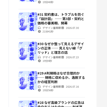
19分40秒
#31 契約書は、トラブルを防ぐ
「設計図」 ── 第3部・契約と
価格の審美眼、開幕
デザイン審美眼
2026.07.30
21分41秒
#30 なぜか整って見えるデザイ
ンの正体 ── 見えない線「グ
リッド」と理念の話
デザイン審美眼
2026.07.23
19分4秒
#29 A判規格はなぜ合理的か
── 規格に収めるか、逸脱する
かの経営判断
デザイン審美眼
2026.07.16
19分56秒
#28 なぜ高級ブランドの広告は
余白だらけなのか ── 削ぎ落