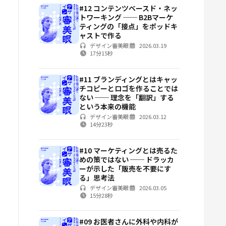
#12 コンテンツベースド・ネッ
トワーキング ── B2Bマーケ
ティングの「接点」をポッドキ
ャストで作る
デザイン審美眼
2026.03.19
17分15秒
#11 ブランディングとはキャッ
チコピーとロゴを作ることでは
ない ── 理念を「翻訳」する
という本来の機能
デザイン審美眼
2026.03.12
14分23秒
#10 マーケティングとは売るた
めの策ではない ── ドラッカ
ーが示した「販売を不要にす
る」思考法
デザイン審美眼
2026.03.05
15分28秒
#09 お医者さんに外科や内科が