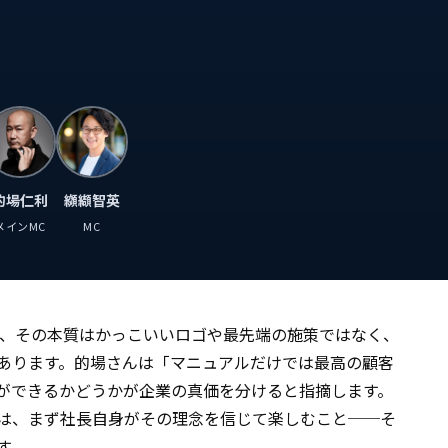
的場仁利
纐纈智英
メインMC
MC
が、その本質はかっこいいロゴや最先端の施策ではなく、
あります。的場さんは「マニュアルだけでは最高の顧客
ができるかどうかが企業の真価を分けると指摘します。
は、まず社長自身がその理念を信じて楽しむこと──そ
す。