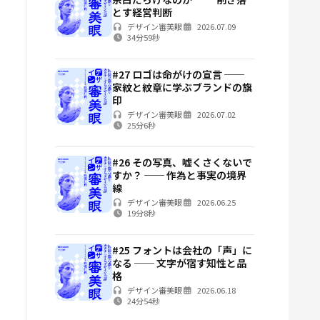
とす経営判断
デザイン審美眼
2026.07.09
34分59秒
#27 ロゴは命がけの宣言 ──
家紋と紋章に学ぶブランドの旗
印
デザイン審美眼
2026.07.02
25分6秒
#26 その写真、嘘くさくないで
すか？ ── 作為と事実の境界
線
デザイン審美眼
2026.06.25
19分8秒
#25 フォントは会社の「声」に
なる ── 文字が宿す知性と品
格
デザイン審美眼
2026.06.18
24分54秒