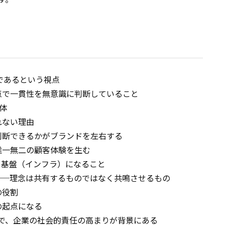
と
であるという視点
点で一貫性を無意識に判断していること
体
れない理由
判断できるかがブランドを左右する
唯一無二の顧客体験を生む
る基盤（インフラ）になること
──理念は共有するものではなく共鳴させるもの
の役割
の起点になる
念で、企業の社会的責任の高まりが背景にある