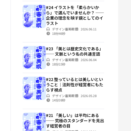
#24 イラストを「柔らかいか
ら」で選んでいませんか？ ──
企業の理念を映す鏡としてのイ
ラスト
デザイン審美眼
2026.06.11
18分46秒
#23 「美とは歴史文化である」
── 文脈という名の共通言語
デザイン審美眼
2026.06.04
18分15秒
#22 整っているとは美しいとい
うこと｜法則性が経営者にもた
らす視点
デザイン審美眼
2026.05.28
14分38秒
#21 「美しい」は平均にある
── 究極のスタンダードを見出
す経営者の目