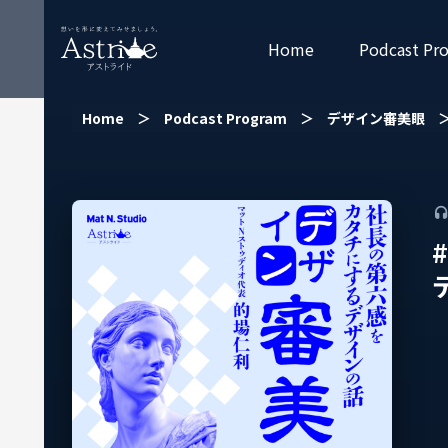
Home
Podcast Pr
Home
＞
Podcast Program
＞
デザイン審美眼