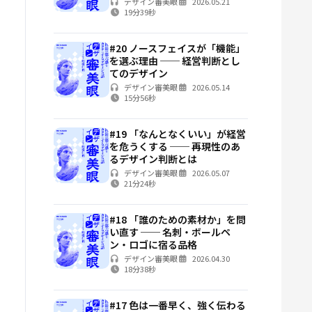
デザイン審美眼
2026.05.21
19分39秒
#20 ノースフェイスが「機能」
を選ぶ理由 ── 経営判断とし
てのデザイン
デザイン審美眼
2026.05.14
15分56秒
#19 「なんとなくいい」が経営
を危うくする ── 再現性のあ
るデザイン判断とは
デザイン審美眼
2026.05.07
21分24秒
#18 「誰のための素材か」を問
い直す ── 名刺・ボールペ
ン・ロゴに宿る品格
デザイン審美眼
2026.04.30
18分38秒
#17 色は一番早く、強く伝わる