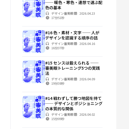
── 暖色・寒色・連想で選ぶ配
色の基本
デザイン審美眼
2026.04.23
17分51秒
#16 色・素材・文字 ── 人が
デザインを認識する順序の話
デザイン審美眼
2026.04.16
16分37秒
#15 センスは鍛えられる ──
審美眼トレーニング5つの実践
法
デザイン審美眼
2026.04.09
19分38秒
#14 戦わずして勝つ地図を持て
── デザインとポジショニング
の本質的な関係
デザイン審美眼
2026.04.02
15分09秒