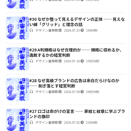
#30 なぜか整って見えるデザインの正体 ── 見えな
い線「グリッド」と理念の話
デザイン審美眼
2026.07.23
19分4秒
#29 A判規格はなぜ合理的か ── 規格に収めるか、
逸脱するかの経営判断
デザイン審美眼
2026.07.16
19分56秒
#28 なぜ高級ブランドの広告は余白だらけなのか
── 削ぎ落とす経営判断
デザイン審美眼
2026.07.09
34分59秒
#27 ロゴは命がけの宣言 ── 家紋と紋章に学ぶブラ
ンドの旗印
デザイン審美眼
2026.07.02
25分6秒