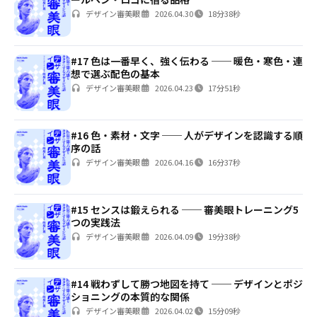
デザイン審美眼
2026.04.30
18分38秒
#17 色は一番早く、強く伝わる ── 暖色・寒色・連
想で選ぶ配色の基本
デザイン審美眼
2026.04.23
17分51秒
#16 色・素材・文字 ── 人がデザインを認識する順
序の話
デザイン審美眼
2026.04.16
16分37秒
#15 センスは鍛えられる ── 審美眼トレーニング5
つの実践法
デザイン審美眼
2026.04.09
19分38秒
#14 戦わずして勝つ地図を持て ── デザインとポジ
ショニングの本質的な関係
デザイン審美眼
2026.04.02
15分09秒