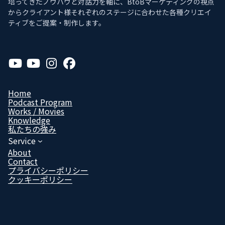
培ってきたノウハウと対話力を軸に、BtoBマーケティングの視点
からクライアント様それぞれのステージに合わせた各種クリエイ
ティブをご提案・制作します。
ア
ア
ア
ア
イ
イ
イ
イ
コ
コ
コ
コ
ン
ン
ン
ン
リ
リ
リ
リ
Home
ン
ン
ン
ン
Podcast Program
ク
ク
ク
ク
Works / Movies
Know­ledge
私たちの強み
Service
About
Contact
プライバシーポリシー
クッキーポリシー