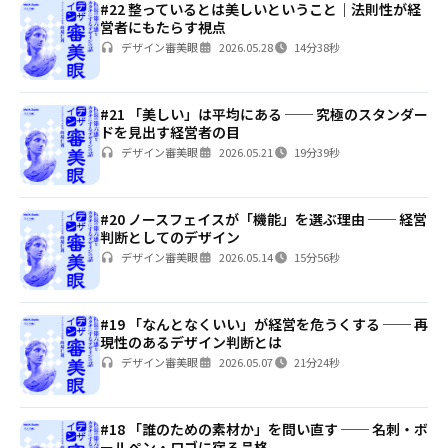
#22 整っているとは美しいということ｜法則性が経
営者にもたらす視点
デザイン審美眼
2026.05.28
14分38秒
#21 「美しい」は平均にある ── 究極のスタンダー
ドを見出す経営者の目
デザイン審美眼
2026.05.21
19分39秒
#20 ノースフェイスが「機能」を選ぶ理由 ── 経営
判断としてのデザイン
デザイン審美眼
2026.05.14
15分56秒
#19 「なんとなくいい」が経営を危うくする ── 再
現性のあるデザイン判断とは
デザイン審美眼
2026.05.07
21分24秒
#18 「誰のための素材か」を問い直す ── 名刺・ボ
ールペン・ロゴに宿る品格