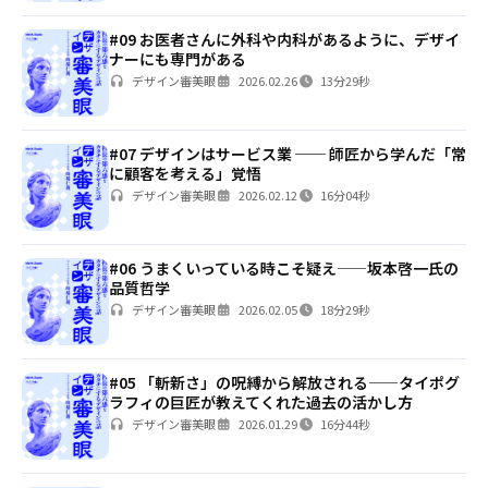
#09 お医者さんに外科や内科があるように、デザイ
ナーにも専門がある
デザイン審美眼
2026.02.26
13分29秒
#07 デザインはサービス業 ── 師匠から学んだ「常
に顧客を考える」覚悟
デザイン審美眼
2026.02.12
16分04秒
#06 うまくいっている時こそ疑え——坂本啓一氏の
品質哲学
デザイン審美眼
2026.02.05
18分29秒
#05 「斬新さ」の呪縛から解放される——タイポグ
ラフィの巨匠が教えてくれた過去の活かし方
デザイン審美眼
2026.01.29
16分44秒