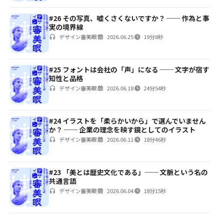
#26 その写真、嘘くさくないですか？ ── 作為と事
実の境界線
デザイン審美眼
2026.06.25
19分8秒
#25 フォントは会社の「声」になる ── 文字が宿す
知性と品格
デザイン審美眼
2026.06.18
24分54秒
#24 イラストを「柔らかいから」で選んでいません
か？ ── 企業の理念を映す鏡としてのイラスト
デザイン審美眼
2026.06.11
18分46秒
#23 「美とは歴史文化である」── 文脈という名の
共通言語
デザイン審美眼
2026.06.04
18分15秒