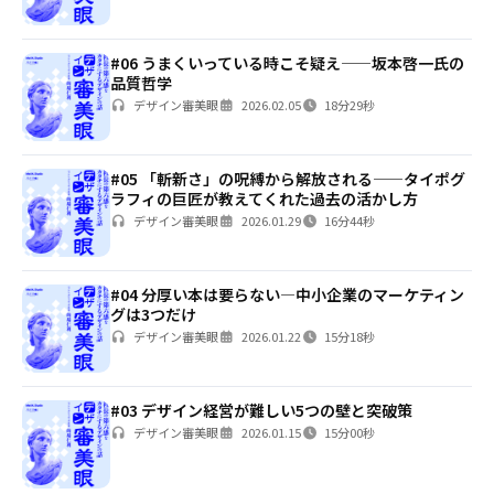
#06 うまくいっている時こそ疑え——坂本啓一氏の
品質哲学
デザイン審美眼
2026.02.05
18分29秒
#05 「斬新さ」の呪縛から解放される——タイポグ
ラフィの巨匠が教えてくれた過去の活かし方
デザイン審美眼
2026.01.29
16分44秒
#04 分厚い本は要らない—中小企業のマーケティン
グは3つだけ
デザイン審美眼
2026.01.22
15分18秒
#03 デザイン経営が難しい5つの壁と突破策
デザイン審美眼
2026.01.15
15分00秒