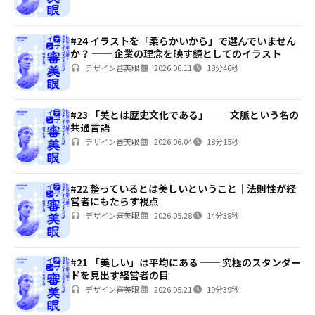
#24 イラストを「柔らかいから」で選んでいません
か？ ── 企業の理念を映す鏡としてのイラスト
デザイン審美眼
2026.06.11
18分46秒
#23 「美とは歴史文化である」── 文脈という名の
共通言語
デザイン審美眼
2026.06.04
18分15秒
#22 整っているとは美しいということ｜法則性が経
営者にもたらす視点
デザイン審美眼
2026.05.28
14分38秒
#21 「美しい」は平均にある ── 究極のスタンダー
ドを見出す経営者の目
デザイン審美眼
2026.05.21
19分39秒