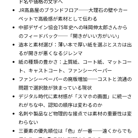
ド名や価格の文字へ
JR高島屋のブランドフロア──大理石の壁やカー
ペットで高級感が素材として伝わる
中部デザイン協会75年史への味岡伸太郎さんから
のフィードバック──「開きがいい方がいい」
造本と素材選び：薄い本で厚い紙を選ぶとスカは出
るが開きが悪くなるジレンマ
紙の種類の豊かさ：上質紙、コート紙、マットコー
ト、キャストコート、ファンシーペーパー
ファンシーペーパーの廃版増加──コストと流通の
問題で選択肢が狭まっている現状
デジタル時代に素材感が「スマホの画面」に統一さ
れがちな中、認知の順序は変わるのか
名刺や製品など物理的な接点では素材の重要性は変
わらない
三要素の優先順位は「色」が一番──遠くからでも