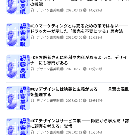
の機能
デザイン審美眼
2026.03.12
14分23秒
#10 マーケティングとは売るための策ではない ──
ドラッカーが示した「販売を不要にする」思考法
デザイン審美眼
2026.03.05
15分28秒
#09 お医者さんに外科や内科があるように、デザイ
ナーにも専門がある
デザイン審美眼
2026.02.26
13分29秒
#08 デザインには狭義と広義がある ── 言葉の混乱
を整理する
デザイン審美眼
2026.02.19
13分14秒
#07 デザインはサービス業 ── 師匠から学んだ「常
に顧客を考える」覚悟
デザイン審美眼
2026.02.12
16分04秒