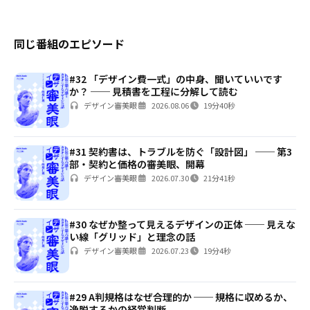
同じ番組のエピソード
#32 「デザイン費一式」の中身、聞いていいです
か？ ── 見積書を工程に分解して読む
デザイン審美眼
2026.08.06
19分40秒
#31 契約書は、トラブルを防ぐ「設計図」 ── 第3
部・契約と価格の審美眼、開幕
デザイン審美眼
2026.07.30
21分41秒
#30 なぜか整って見えるデザインの正体 ── 見えな
い線「グリッド」と理念の話
デザイン審美眼
2026.07.23
19分4秒
#29 A判規格はなぜ合理的か ── 規格に収めるか、
逸脱するかの経営判断