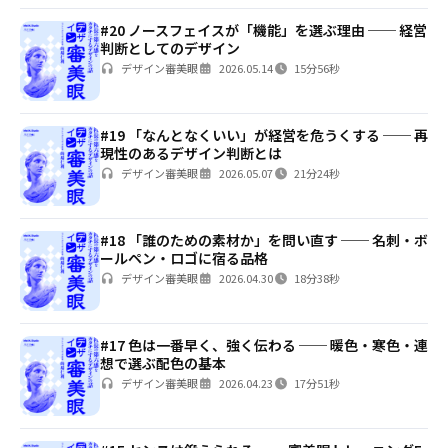
#20 ノースフェイスが「機能」を選ぶ理由 ── 経営
判断としてのデザイン
デザイン審美眼
2026.05.14
15分56秒
#19 「なんとなくいい」が経営を危うくする ── 再
現性のあるデザイン判断とは
デザイン審美眼
2026.05.07
21分24秒
#18 「誰のための素材か」を問い直す ── 名刺・ボ
ールペン・ロゴに宿る品格
デザイン審美眼
2026.04.30
18分38秒
#17 色は一番早く、強く伝わる ── 暖色・寒色・連
想で選ぶ配色の基本
デザイン審美眼
2026.04.23
17分51秒