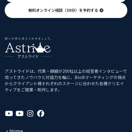
無料オンライン相談（30分）を予約する
アストライドは、代表・纐纈が200社以上の経営者インタビューで
培ってきたノウハウと対話力を軸に、BtoBマーケティングの視点
からクライアント様それぞれのステージに合わせた各種クリエイ
ティブをご提案・制作します。
ア
ア
ア
ア
イ
イ
イ
イ
コ
コ
コ
コ
ン
ン
ン
ン
リ
リ
リ
リ
Home