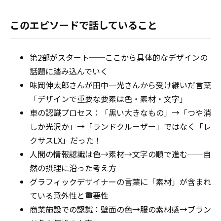
このエピソードで話していること
第2部がスタート──ここから具体的なデザインの
話題に踏み込んでいく
味岡伸太郎さんが田中一光さんから受け継いだ言葉
「デザインで重要な要素は色・素材・文字」
車の認識プロセス：「黒い大きなもの」→「つや消
しか光沢か」→「ランドクルーザー」ではなく「レ
クサスLX」だった！
人間の情報認識は色→素材→文字の順で進む──自
然の摂理に沿った考え方
グラフィックデザイナーの言葉に「素材」が含まれ
ている意外性と重要性
商業施設での認識：壁面の色→服の素材感→ブラン