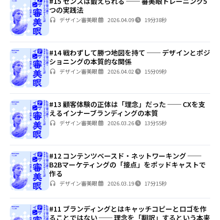
#15 センスは鍛えられる ── 審美眼トレーニング5
つの実践法
デザイン審美眼
2026.04.09
19分38秒
#14 戦わずして勝つ地図を持て ── デザインとポジ
ショニングの本質的な関係
デザイン審美眼
2026.04.02
15分09秒
#13 顧客体験の正体は「理念」だった ── CXを支
えるインナーブランディングの本質
デザイン審美眼
2026.03.26
13分55秒
#12 コンテンツベースド・ネットワーキング ──
B2Bマーケティングの「接点」をポッドキャストで
作る
デザイン審美眼
2026.03.19
17分15秒
#11 ブランディングとはキャッチコピーとロゴを作
ることではない ── 理念を「翻訳」するという本来