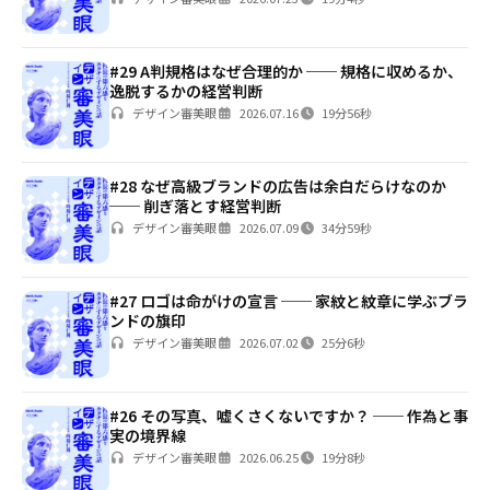
#29 A判規格はなぜ合理的か ── 規格に収めるか、
逸脱するかの経営判断
デザイン審美眼
2026.07.16
19分56秒
#28 なぜ高級ブランドの広告は余白だらけなのか
── 削ぎ落とす経営判断
デザイン審美眼
2026.07.09
34分59秒
#27 ロゴは命がけの宣言 ── 家紋と紋章に学ぶブラ
ンドの旗印
デザイン審美眼
2026.07.02
25分6秒
#26 その写真、嘘くさくないですか？ ── 作為と事
実の境界線
デザイン審美眼
2026.06.25
19分8秒