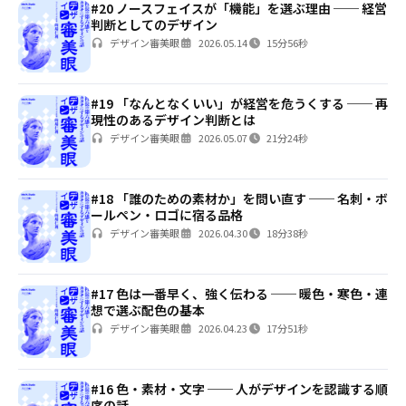
#20 ノースフェイスが「機能」を選ぶ理由 ── 経営
判断としてのデザイン
デザイン審美眼
2026.05.14
15分56秒
#19 「なんとなくいい」が経営を危うくする ── 再
現性のあるデザイン判断とは
デザイン審美眼
2026.05.07
21分24秒
#18 「誰のための素材か」を問い直す ── 名刺・ボ
ールペン・ロゴに宿る品格
デザイン審美眼
2026.04.30
18分38秒
#17 色は一番早く、強く伝わる ── 暖色・寒色・連
想で選ぶ配色の基本
デザイン審美眼
2026.04.23
17分51秒
#16 色・素材・文字 ── 人がデザインを認識する順
序の話