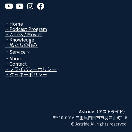
ア
ア
ア
ア
イ
イ
イ
イ
コ
コ
コ
コ
ン
ン
ン
ン
リ
リ
リ
リ
Home
ン
ン
ン
ン
Podcast Program
ク
ク
ク
ク
Works / Movies
Know­ledge
私たちの強み
Service
About
Contact
プライバシーポリシー
クッキーポリシー
Astride（アストライド）
〒510-0016 三重県四日市市羽津山町1-6
© Astride All rights reserved.