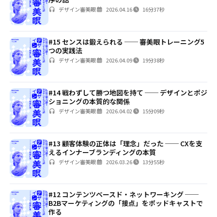
デザイン審美眼
2026.04.16
16分37秒
#15 センスは鍛えられる ── 審美眼トレーニング5
つの実践法
デザイン審美眼
2026.04.09
19分38秒
#14 戦わずして勝つ地図を持て ── デザインとポジ
ショニングの本質的な関係
デザイン審美眼
2026.04.02
15分09秒
#13 顧客体験の正体は「理念」だった ── CXを支
えるインナーブランディングの本質
デザイン審美眼
2026.03.26
13分55秒
#12 コンテンツベースド・ネットワーキング ──
B2Bマーケティングの「接点」をポッドキャストで
作る