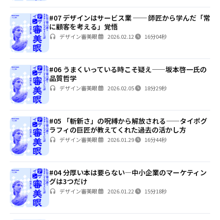
#07 デザインはサービス業 ── 師匠から学んだ「常
に顧客を考える」覚悟
デザイン審美眼
2026.02.12
16分04秒
#06 うまくいっている時こそ疑え——坂本啓一氏の
品質哲学
デザイン審美眼
2026.02.05
18分29秒
#05 「斬新さ」の呪縛から解放される——タイポグ
ラフィの巨匠が教えてくれた過去の活かし方
デザイン審美眼
2026.01.29
16分44秒
#04 分厚い本は要らない—中小企業のマーケティン
グは3つだけ
デザイン審美眼
2026.01.22
15分18秒