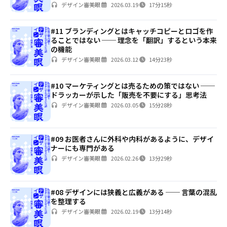
デザイン審美眼
2026.03.19
17分15秒
#11 ブランディングとはキャッチコピーとロゴを作
ることではない ── 理念を「翻訳」するという本来
の機能
デザイン審美眼
2026.03.12
14分23秒
#10 マーケティングとは売るための策ではない ──
ドラッカーが示した「販売を不要にする」思考法
デザイン審美眼
2026.03.05
15分28秒
#09 お医者さんに外科や内科があるように、デザイ
ナーにも専門がある
デザイン審美眼
2026.02.26
13分29秒
#08 デザインには狭義と広義がある ── 言葉の混乱
を整理する
デザイン審美眼
2026.02.19
13分14秒