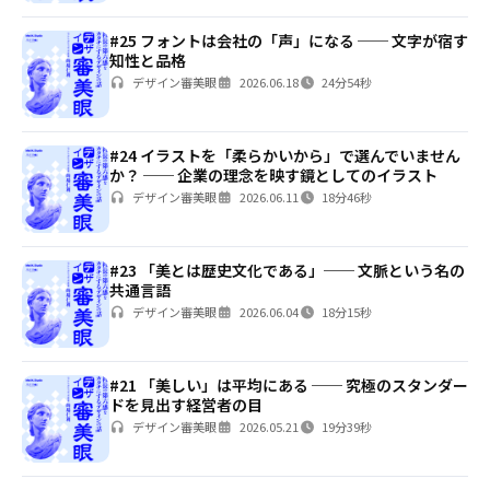
#25 フォントは会社の「声」になる ── 文字が宿す
知性と品格
デザイン審美眼
2026.06.18
24分54秒
#24 イラストを「柔らかいから」で選んでいません
か？ ── 企業の理念を映す鏡としてのイラスト
デザイン審美眼
2026.06.11
18分46秒
#23 「美とは歴史文化である」── 文脈という名の
共通言語
デザイン審美眼
2026.06.04
18分15秒
#21 「美しい」は平均にある ── 究極のスタンダー
ドを見出す経営者の目
デザイン審美眼
2026.05.21
19分39秒