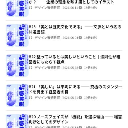
か？ ── 企業の理念を映す鏡としてのイラスト
デザイン審美眼
2026.06.11
18分46秒
#23 「美とは歴史文化である」── 文脈という名の
共通言語
デザイン審美眼
2026.06.04
18分15秒
#22 整っているとは美しいということ｜法則性が経
営者にもたらす視点
デザイン審美眼
2026.05.28
14分38秒
#21 「美しい」は平均にある ── 究極のスタンダー
ドを見出す経営者の目
デザイン審美眼
2026.05.21
19分39秒
#20 ノースフェイスが「機能」を選ぶ理由 ── 経営
判断としてのデザイン
デザイン審美眼
2026.05.14
15分56秒