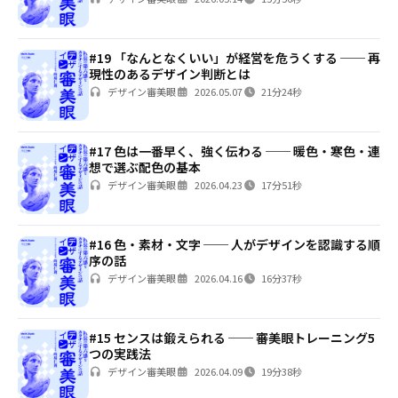
#19 「なんとなくいい」が経営を危うくする ── 再
現性のあるデザイン判断とは
デザイン審美眼
2026.05.07
21分24秒
#17 色は一番早く、強く伝わる ── 暖色・寒色・連
想で選ぶ配色の基本
デザイン審美眼
2026.04.23
17分51秒
#16 色・素材・文字 ── 人がデザインを認識する順
序の話
デザイン審美眼
2026.04.16
16分37秒
#15 センスは鍛えられる ── 審美眼トレーニング5
つの実践法
デザイン審美眼
2026.04.09
19分38秒