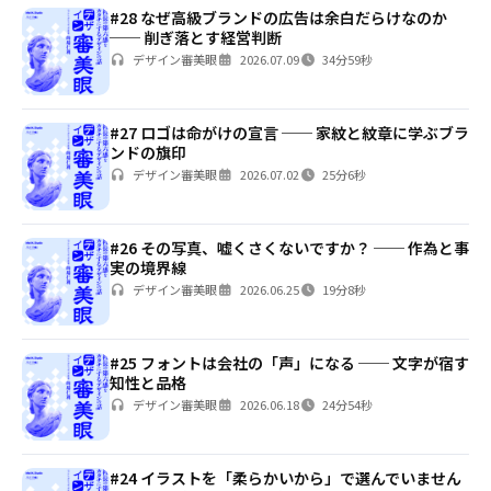
#28 なぜ高級ブランドの広告は余白だらけなのか
── 削ぎ落とす経営判断
デザイン審美眼
2026.07.09
34分59秒
#27 ロゴは命がけの宣言 ── 家紋と紋章に学ぶブラ
ンドの旗印
デザイン審美眼
2026.07.02
25分6秒
#26 その写真、嘘くさくないですか？ ── 作為と事
実の境界線
デザイン審美眼
2026.06.25
19分8秒
#25 フォントは会社の「声」になる ── 文字が宿す
知性と品格
デザイン審美眼
2026.06.18
24分54秒
#24 イラストを「柔らかいから」で選んでいません