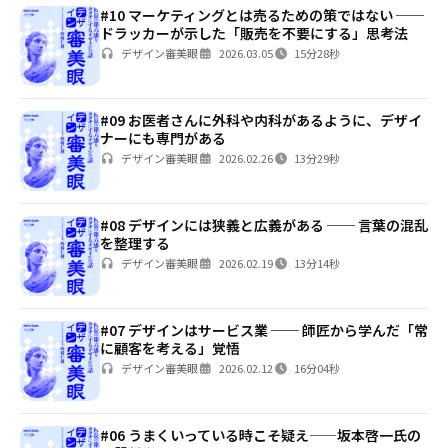
#10 マーケティングとは売るための策ではない ──
ドラッカーが示した「販売を不要にする」思考法
デザイン審美眼
2026.03.05
15分28秒
#09 お医者さんに外科や内科があるように、デザイ
ナーにも専門がある
デザイン審美眼
2026.02.26
13分29秒
#08 デザインには狭義と広義がある ── 言葉の混乱
を整理する
デザイン審美眼
2026.02.19
13分14秒
#07 デザインはサービス業 ── 師匠から学んだ「常
に顧客を考える」覚悟
デザイン審美眼
2026.02.12
16分04秒
#06 うまくいっている時こそ疑え——坂本啓一氏の