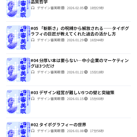
品質哲学
デザイン審美眼
2026.02.05
18分29秒
#05 「斬新さ」の呪縛から解放される——タイポグ
ラフィの巨匠が教えてくれた過去の活かし方
デザイン審美眼
2026.01.29
16分44秒
#04 分厚い本は要らない—中小企業のマーケティン
グは3つだけ
デザイン審美眼
2026.01.22
15分18秒
#03 デザイン経営が難しい5つの壁と突破策
デザイン審美眼
2026.01.15
15分00秒
#02 タイポグラフィーの世界
デザイン審美眼
2026.01.08
17分56秒