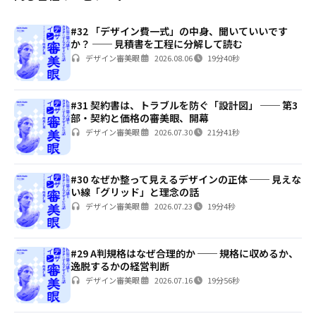
#32 「デザイン費一式」の中身、聞いていいです
か？ ── 見積書を工程に分解して読む
デザイン審美眼
2026.08.06
19分40秒
#31 契約書は、トラブルを防ぐ「設計図」 ── 第3
部・契約と価格の審美眼、開幕
デザイン審美眼
2026.07.30
21分41秒
#30 なぜか整って見えるデザインの正体 ── 見えな
い線「グリッド」と理念の話
デザイン審美眼
2026.07.23
19分4秒
#29 A判規格はなぜ合理的か ── 規格に収めるか、
逸脱するかの経営判断
デザイン審美眼
2026.07.16
19分56秒