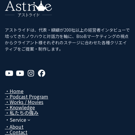
アストライドは、代表・纐纈が200社以上の経営者インタビューで
培ってきたノウハウと対話力を軸に、BtoBマーケティングの視点
からクライアント様それぞれのステージに合わせた各種クリエイ
ティブをご提案・制作します。
ア
ア
ア
ア
イ
イ
イ
イ
コ
コ
コ
コ
ン
ン
ン
ン
リ
リ
リ
リ
Home
ン
ン
ン
ン
Podcast Program
ク
ク
ク
ク
Works / Movies
Know­ledge
私たちの強み
Service
About
Contact