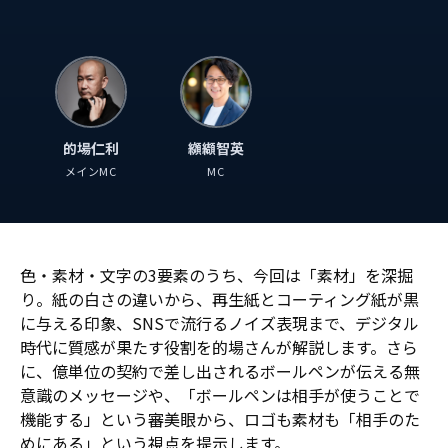
的場仁利
纐纈智英
メインMC
MC
色・素材・文字の3要素のうち、今回は「素材」を深掘
り。紙の白さの違いから、再生紙とコーティング紙が黒
に与える印象、SNSで流行るノイズ表現まで、デジタル
時代に質感が果たす役割を的場さんが解説します。さら
に、億単位の契約で差し出されるボールペンが伝える無
意識のメッセージや、「ボールペンは相手が使うことで
機能する」という審美眼から、ロゴも素材も「相手のた
めにある」という視点を提示します。