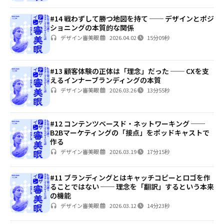
#14 戦わずして勝つ地図を持て ── デザインとポジ
ショニングの本質的な関係
デザイン審美眼
2026.04.02
15分09秒
#13 顧客体験の正体は「理念」だった ── CXを支
えるインナーブランディングの本質
デザイン審美眼
2026.03.26
13分55秒
#12 コンテンツベースド・ネットワーキング ──
B2Bマーケティングの「接点」をポッドキャストで
作る
デザイン審美眼
2026.03.19
17分15秒
#11 ブランディングとはキャッチコピーとロゴを作
ることではない ── 理念を「翻訳」するという本来
の機能
デザイン審美眼
2026.03.12
14分23秒