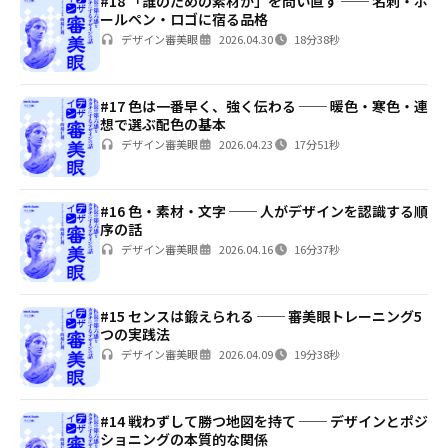
#18 「誰のための素材か」を問い直す ── 名刺・ボ
ールペン・ロゴに宿る品格
デザイン審美眼
2026.04.30
18分38秒
#17 色は一番早く、強く伝わる ── 暖色・寒色・連
想で選ぶ配色の基本
デザイン審美眼
2026.04.23
17分51秒
#16 色・素材・文字 ── 人がデザインを認識する順
序の話
デザイン審美眼
2026.04.16
16分37秒
#15 センスは鍛えられる ── 審美眼トレーニング5
つの実践法
デザイン審美眼
2026.04.09
19分38秒
#14 戦わずして勝つ地図を持て ── デザインとポジ
ショニングの本質的な関係