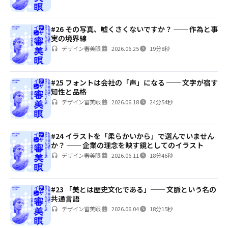
#26 その写真、嘘くさくないですか？ ── 作為と事
実の境界線
デザイン審美眼
2026.06.25
19分8秒
#25 フォントは会社の「声」になる ── 文字が宿す
知性と品格
デザイン審美眼
2026.06.18
24分54秒
#24 イラストを「柔らかいから」で選んでいません
か？ ── 企業の理念を映す鏡としてのイラスト
デザイン審美眼
2026.06.11
18分46秒
#23 「美とは歴史文化である」── 文脈という名の
共通言語
デザイン審美眼
2026.06.04
18分15秒