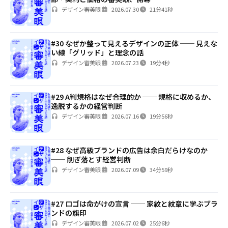
デザイン審美眼
2026.07.30
21分41秒
#30 なぜか整って見えるデザインの正体 ── 見えな
い線「グリッド」と理念の話
デザイン審美眼
2026.07.23
19分4秒
#29 A判規格はなぜ合理的か ── 規格に収めるか、
逸脱するかの経営判断
デザイン審美眼
2026.07.16
19分56秒
#28 なぜ高級ブランドの広告は余白だらけなのか
── 削ぎ落とす経営判断
デザイン審美眼
2026.07.09
34分59秒
#27 ロゴは命がけの宣言 ── 家紋と紋章に学ぶブラ
ンドの旗印
デザイン審美眼
2026.07.02
25分6秒