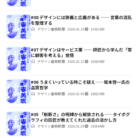
#08 デザインには狭義と広義がある ── 言葉の混乱
を整理する
デザイン審美眼
2026.02.19
13分14秒
#07 デザインはサービス業 ── 師匠から学んだ「常
に顧客を考える」覚悟
デザイン審美眼
2026.02.12
16分04秒
#06 うまくいっている時こそ疑え——坂本啓一氏の
品質哲学
デザイン審美眼
2026.02.05
18分29秒
#05 「斬新さ」の呪縛から解放される——タイポグ
ラフィの巨匠が教えてくれた過去の活かし方
デザイン審美眼
2026.01.29
16分44秒