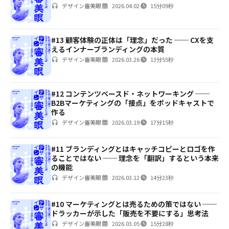
デザイン審美眼
2026.04.02
15分09秒
#13 顧客体験の正体は「理念」だった ── CXを支
えるインナーブランディングの本質
デザイン審美眼
2026.03.26
13分55秒
#12 コンテンツベースド・ネットワーキング ──
B2Bマーケティングの「接点」をポッドキャストで
作る
デザイン審美眼
2026.03.19
17分15秒
#11 ブランディングとはキャッチコピーとロゴを作
ることではない ── 理念を「翻訳」するという本来
の機能
デザイン審美眼
2026.03.12
14分23秒
#10 マーケティングとは売るための策ではない ──
ドラッカーが示した「販売を不要にする」思考法
デザイン審美眼
2026.03.05
15分28秒