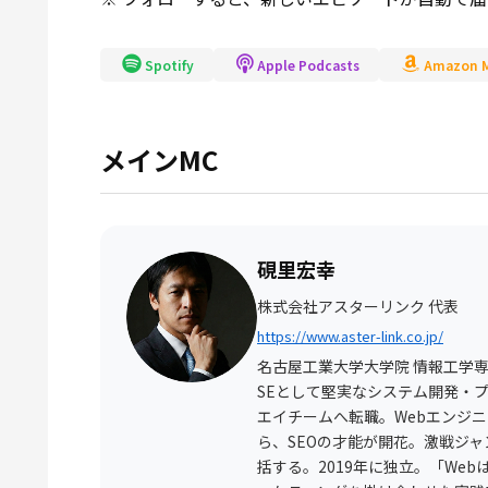
Spotify
Apple Podcasts
Amazon M
メインMC
⁠硯里宏幸
株式会社アスターリンク 代表
https://www.aster-link.co.jp/
名古屋工業大学大学院 情報工学
SEとして堅実なシステム開発・
エイチームへ転職。Webエンジ
ら、SEOの才能が開花。激戦ジ
括する。2019年に独立。「We