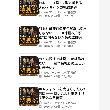
わる ── F型・Z型で考える
Webデザインの視線誘導
Webマーケティング特捜部
2026.04.23
16分17秒
#16 社員旅行の集合写真は素材
じゃない ── HP制作で”写
真”に困らないための準備術
Webマーケティング特捜部
2026.04.16
14分48秒
#15 丸投げでは良いHPは作れ
ない ── 制作会社との正しい
付き合い方
Webマーケティング特捜部
2026.04.09
20分7秒
#14 フォントを大きくしたら2
倍に ── 問い合わせ率を上げ
る意外な改善策
Webマーケティング特捜部
2026.04.02
14分0秒