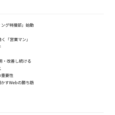
と
ィング特捜部」始動
働く「営業マン」
件
用・改善し続ける
化
の重要性
かすWebの勝ち筋