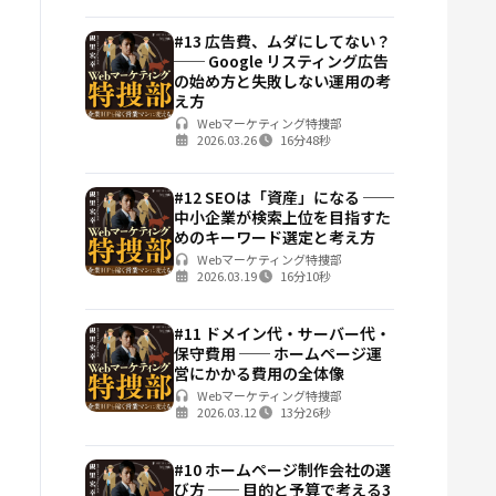
#13 広告費、ムダにしてない？
── Google リスティング広告
の始め方と失敗しない運用の考
え方
Webマーケティング特捜部
2026.03.26
16分48秒
#12 SEOは「資産」になる ──
中小企業が検索上位を目指すた
めのキーワード選定と考え方
Webマーケティング特捜部
2026.03.19
16分10秒
#11 ドメイン代・サーバー代・
保守費用 ── ホームページ運
営にかかる費用の全体像
Webマーケティング特捜部
2026.03.12
13分26秒
#10 ホームページ制作会社の選
び方 ── 目的と予算で考える3