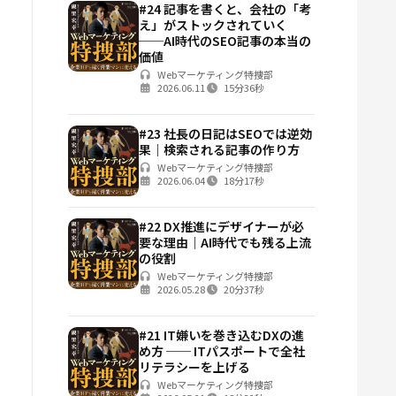
#24 記事を書くと、会社の「考
え」がストックされていく
──AI時代のSEO記事の本当の
価値
Webマーケティング特捜部
2026.06.11
15分36秒
#23 社長の日記はSEOでは逆効
果｜検索される記事の作り方
Webマーケティング特捜部
2026.06.04
18分17秒
#22 DX推進にデザイナーが必
要な理由｜AI時代でも残る上流
の役割
Webマーケティング特捜部
2026.05.28
20分37秒
#21 IT嫌いを巻き込むDXの進
め方 ── ITパスポートで全社
リテラシーを上げる
Webマーケティング特捜部