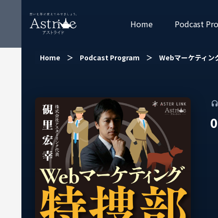
Home
Podcast Pr
Home
＞
Podcast Program
＞
Webマーケティン