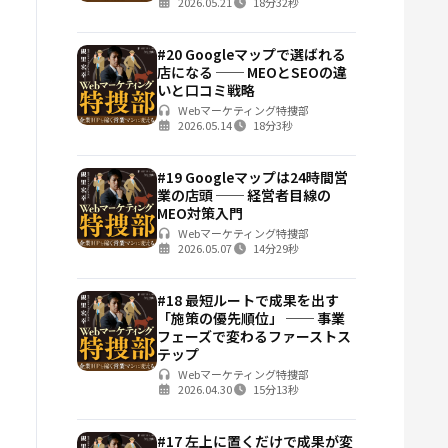
2026.05.21
18分32秒
#20 Googleマップで選ばれる
店になる ── MEOとSEOの違
いと口コミ戦略
Webマーケティング特捜部
2026.05.14
18分3秒
#19 Googleマップは24時間営
業の店頭 ── 経営者目線の
MEO対策入門
Webマーケティング特捜部
2026.05.07
14分29秒
#18 最短ルートで成果を出す
「施策の優先順位」 ── 事業
フェーズで変わるファーストス
テップ
Webマーケティング特捜部
2026.04.30
15分13秒
#17 左上に置くだけで成果が変