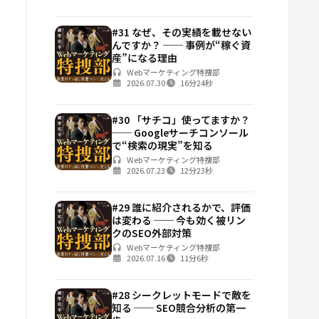
#31 なぜ、その実績を載せない
んですか？ ── 事例が“稼ぐ資
産”になる理由
Webマーケティング特捜部
2026.07.30
16分24秒
#30 「サチコ」使ってますか？
── Googleサーチコンソール
で“検索の現実”を知る
Webマーケティング特捜部
2026.07.23
12分23秒
#29 誰に紹介されるかで、評価
は変わる ── 今も効く被リン
クのSEO外部対策
Webマーケティング特捜部
2026.07.16
11分6秒
#28 シークレットモードで敵を
知る ── SEO競合分析の第一