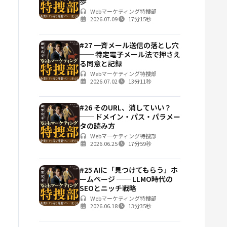
歩
Webマーケティング特捜部
2026.07.09
17分15秒
#27 一斉メール送信の落とし穴
── 特定電子メール法で押さえ
る同意と記録
Webマーケティング特捜部
2026.07.02
13分11秒
#26 そのURL、消していい？
── ドメイン・パス・パラメー
タの読み方
Webマーケティング特捜部
2026.06.25
17分59秒
#25 AIに「見つけてもらう」ホ
ームページ ── LLMO時代の
SEOとニッチ戦略
Webマーケティング特捜部
2026.06.18
13分35秒