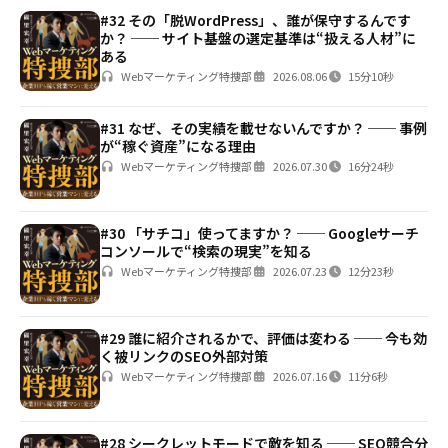
#32 その「脱WordPress」、誰が保守するんです
か？ ── サイト基盤の選定基準は“扱える人材”に
ある
Webマーケティング特捜部
2026.08.06
15分10秒
#31 なぜ、その実績を載せないんですか？ ── 事例
が“稼ぐ資産”になる理由
Webマーケティング特捜部
2026.07.30
16分24秒
#30 「サチコ」使ってますか？ ── Googleサーチ
コンソールで“検索の現実”を知る
Webマーケティング特捜部
2026.07.23
12分23秒
#29 誰に紹介されるかで、評価は変わる ── 今も効
く被リンクのSEO外部対策
Webマーケティング特捜部
2026.07.16
11分6秒
#28 シークレットモードで敵を知る ── SEO競合分