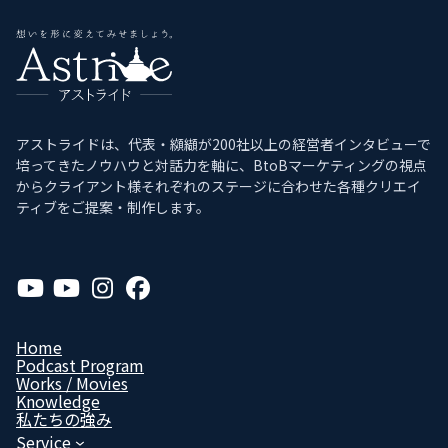
アストライドは、代表・纐纈が200社以上の経営者インタビューで
培ってきたノウハウと対話力を軸に、BtoBマーケティングの視点
からクライアント様それぞれのステージに合わせた各種クリエイ
ティブをご提案・制作します。
ア
ア
ア
ア
イ
イ
イ
イ
コ
コ
コ
コ
ン
ン
ン
ン
リ
リ
リ
リ
Home
ン
ン
ン
ン
Podcast Program
ク
ク
ク
ク
Works / Movies
Know­ledge
私たちの強み
Service