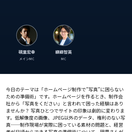
⁠硯里宏幸
纐纈智英
メインMC
MC
今日のテーマは「ホームページ制作で”写真”に困らない
ための準備術」です。ホームページを作るとき、制作会
社から「写真をください」と言われて困った経験はあり
ませんか？ 写真ひとつでサイトの印象は劇的に変わりま
す。低解像度の画像、JPEG以外のデータ、権利のない写
真──制作現場が実際に困っている素材の問題と、経営
者が日頃からできる写真の準備術について、硯里さんが