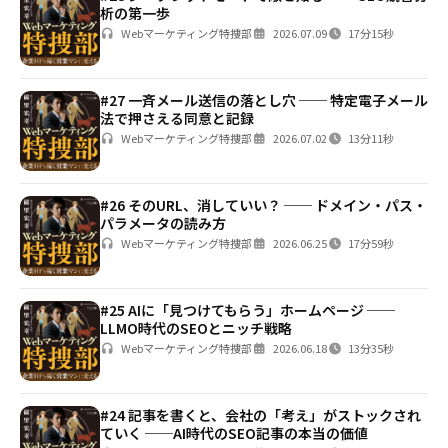
析の第一歩
Webマーケティング特捜部
2026.07.09
17分15秒
#27 一斉メール送信の落とし穴 ── 特定電子メール
法で押さえる同意と記録
Webマーケティング特捜部
2026.07.02
13分11秒
#26 そのURL、消していい？ ── ドメイン・パス・
パラメータの読み方
Webマーケティング特捜部
2026.06.25
17分59秒
#25 AIに「見つけてもらう」ホームページ ──
LLMO時代のSEOとニッチ戦略
Webマーケティング特捜部
2026.06.18
13分35秒
#24 記事を書くと、会社の「考え」がストックされ
ていく ──AI時代のSEO記事の本当の価値