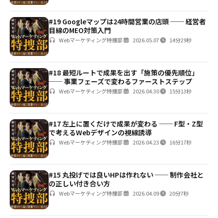
#19 Googleマップは24時間営業の店頭 ── 経営者
目線のMEO対策入門
Webマーケティング特捜部
2026.05.07
14分29秒
#18 最短ルートで成果を出す「施策の優先順位」
── 事業フェーズで変わるファーストステップ
Webマーケティング特捜部
2026.04.30
15分13秒
#17 左上に置くだけで成果が変わる ── F型・Z型
で考えるWebデザインの視線誘導
Webマーケティング特捜部
2026.04.23
16分17秒
#15 丸投げでは良いHPは作れない ── 制作会社と
の正しい付き合い方
Webマーケティング特捜部
2026.04.09
20分7秒