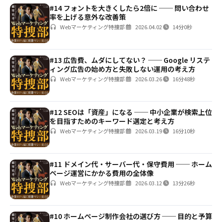
#14 フォントを大きくしたら2倍に ── 問い合わせ
率を上げる意外な改善策
Webマーケティング特捜部
2026.04.02
14分0秒
#13 広告費、ムダにしてない？ ── Google リステ
ィング広告の始め方と失敗しない運用の考え方
Webマーケティング特捜部
2026.03.26
16分48秒
#12 SEOは「資産」になる ── 中小企業が検索上位
を目指すためのキーワード選定と考え方
Webマーケティング特捜部
2026.03.19
16分10秒
#11 ドメイン代・サーバー代・保守費用 ── ホーム
ページ運営にかかる費用の全体像
Webマーケティング特捜部
2026.03.12
13分26秒
#10 ホームページ制作会社の選び方 ── 目的と予算