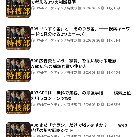
で考える3つの判断基準
Webマーケティング特捜部
2026.03.05
14分16秒
#09 「今すぐ客」と「そのうち客」── 検索キーワ
ードで見分ける2つのニーズ
Webマーケティング特捜部
2026.02.26
14分51秒
#08 広告費という「家賃」を払い続ける地獄 ──
Web広告の種類と賢い使い方
Webマーケティング特捜部
2026.02.19
14分46秒
#07 SEOは「無料で集客」の最強手段 ── 検索上位
を狙うコンテンツ設計
Webマーケティング特捜部
2026.02.12
13分53秒
#06 まだ「チラシ」だけで戦いますか？ ── Web
時代の集客戦略シフト
Webマーケティング特捜部
2026.02.05
14分59秒