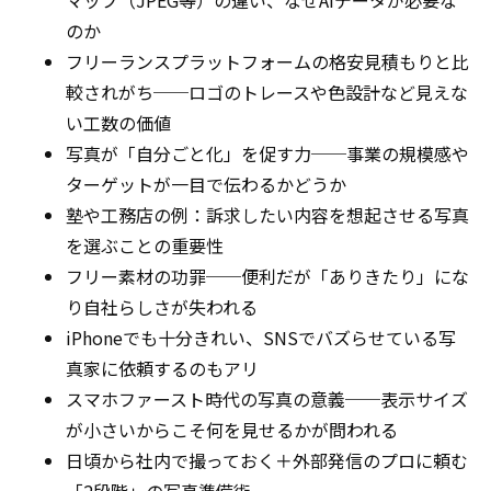
マップ（JPEG等）の違い、なぜAIデータが必要な
のか
フリーランスプラットフォームの格安見積もりと比
較されがち──ロゴのトレースや色設計など見えな
い工数の価値
写真が「自分ごと化」を促す力──事業の規模感や
ターゲットが一目で伝わるかどうか
塾や工務店の例：訴求したい内容を想起させる写真
を選ぶことの重要性
フリー素材の功罪──便利だが「ありきたり」にな
り自社らしさが失われる
iPhoneでも十分きれい、SNSでバズらせている写
真家に依頼するのもアリ
スマホファースト時代の写真の意義──表示サイズ
が小さいからこそ何を見せるかが問われる
日頃から社内で撮っておく＋外部発信のプロに頼む