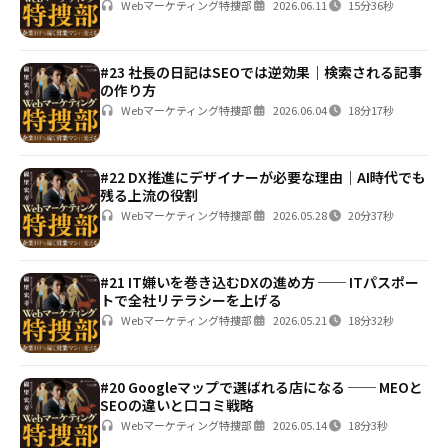
Webマーケティング特捜部
2026.06.11
15分36秒
#23 社長の日記はSEOでは逆効果｜検索される記事
の作り方
Webマーケティング特捜部
2026.06.04
18分17秒
#22 DX推進にデザイナーが必要な理由｜AI時代でも
残る上流の役割
Webマーケティング特捜部
2026.05.28
20分37秒
#21 IT嫌いを巻き込むDXの進め方 ── ITパスポー
トで全社リテラシーを上げる
Webマーケティング特捜部
2026.05.21
18分32秒
#20 Googleマップで選ばれる店になる ── MEOと
SEOの違いと口コミ戦略
Webマーケティング特捜部
2026.05.14
18分3秒