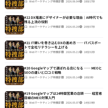
Webマーケティング特捜部
2026.06.04
18分17秒
#22 DX推進にデザイナーが必要な理由｜AI時代でも
残る上流の役割
Webマーケティング特捜部
2026.05.28
20分37秒
#21 IT嫌いを巻き込むDXの進め方 ── ITパスポー
トで全社リテラシーを上げる
Webマーケティング特捜部
2026.05.21
18分32秒
#20 Googleマップで選ばれる店になる ── MEOと
SEOの違いと口コミ戦略
Webマーケティング特捜部
2026.05.14
18分3秒
#19 Googleマップは24時間営業の店頭 ── 経営者
目線のMEO対策入門
Webマーケティング特捜部
2026.05.07
14分29秒