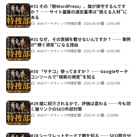
#32 その「脱WordPress」、誰が保守するんです
か？ ── サイト基盤の選定基準は“扱える人材”に
ある
Webマーケティング特捜部
2026.08.06
15分10秒
#31 なぜ、その実績を載せないんですか？ ── 事例
が“稼ぐ資産”になる理由
Webマーケティング特捜部
2026.07.30
16分24秒
#30 「サチコ」使ってますか？ ── Googleサーチ
コンソールで“検索の現実”を知る
Webマーケティング特捜部
2026.07.23
12分23秒
#29 誰に紹介されるかで、評価は変わる ── 今も効
く被リンクのSEO外部対策
Webマーケティング特捜部
2026.07.16
11分6秒
#28 シークレットモードで敵を知る ── SEO競合分