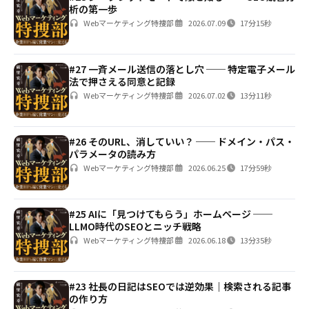
析の第一歩
Webマーケティング特捜部
2026.07.09
17分15秒
#27 一斉メール送信の落とし穴 ── 特定電子メール
法で押さえる同意と記録
Webマーケティング特捜部
2026.07.02
13分11秒
#26 そのURL、消していい？ ── ドメイン・パス・
パラメータの読み方
Webマーケティング特捜部
2026.06.25
17分59秒
#25 AIに「見つけてもらう」ホームページ ──
LLMO時代のSEOとニッチ戦略
Webマーケティング特捜部
2026.06.18
13分35秒
#23 社長の日記はSEOでは逆効果｜検索される記事
の作り方