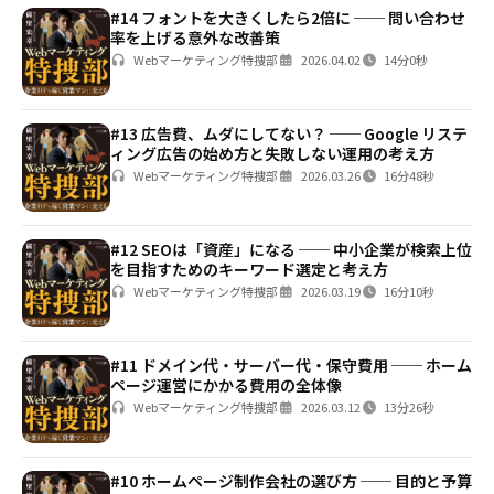
#14 フォントを大きくしたら2倍に ── 問い合わせ
率を上げる意外な改善策
Webマーケティング特捜部
2026.04.02
14分0秒
#13 広告費、ムダにしてない？ ── Google リステ
ィング広告の始め方と失敗しない運用の考え方
Webマーケティング特捜部
2026.03.26
16分48秒
#12 SEOは「資産」になる ── 中小企業が検索上位
を目指すためのキーワード選定と考え方
Webマーケティング特捜部
2026.03.19
16分10秒
#11 ドメイン代・サーバー代・保守費用 ── ホーム
ページ運営にかかる費用の全体像
Webマーケティング特捜部
2026.03.12
13分26秒
#10 ホームページ制作会社の選び方 ── 目的と予算