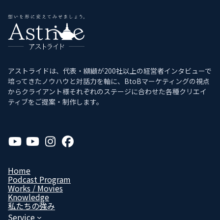
アストライドは、代表・纐纈が200社以上の経営者インタビューで
培ってきたノウハウと対話力を軸に、BtoBマーケティングの視点
からクライアント様それぞれのステージに合わせた各種クリエイ
ティブをご提案・制作します。
ア
ア
ア
ア
イ
イ
イ
イ
コ
コ
コ
コ
ン
ン
ン
ン
リ
リ
リ
リ
Home
ン
ン
ン
ン
Podcast Program
ク
ク
ク
ク
Works / Movies
Know­ledge
私たちの強み
Service