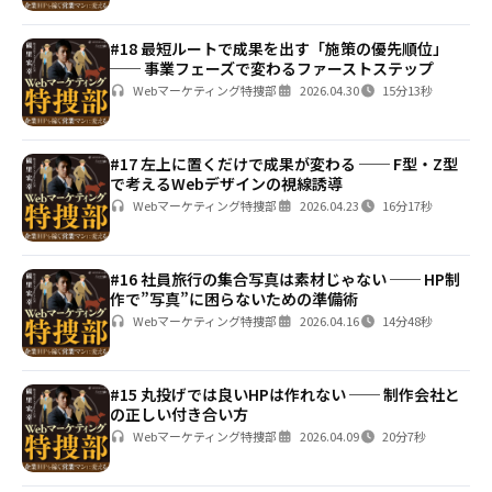
#18 最短ルートで成果を出す「施策の優先順位」
── 事業フェーズで変わるファーストステップ
Webマーケティング特捜部
2026.04.30
15分13秒
#17 左上に置くだけで成果が変わる ── F型・Z型
で考えるWebデザインの視線誘導
Webマーケティング特捜部
2026.04.23
16分17秒
#16 社員旅行の集合写真は素材じゃない ── HP制
作で”写真”に困らないための準備術
Webマーケティング特捜部
2026.04.16
14分48秒
#15 丸投げでは良いHPは作れない ── 制作会社と
の正しい付き合い方
Webマーケティング特捜部
2026.04.09
20分7秒